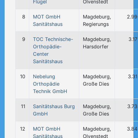
Flügel
Olvenstedt
8
MOT GmbH
Magdeburg,
2.99
Sanitätshaus
Regierungs
9
TOC Technische-
Magdeburg,
3.1
Orthopädie-
Harsdorfer
Center
Sanitätshaus
10
Nebelung
Magdeburg,
3.3
Orthopädie
Große Dies
Technik GmbH
11
Sanitätshaus Burg
Magdeburg,
3.73
GmbH
Große Dies
12
MOT GmbH
Magdeburg,
3.84
Sanitätshaus
Olvenstedt