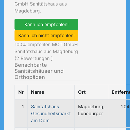
GmbH Sanitätshaus aus
Magdeburg.
Kann ich empfehlen!
Kann ich nicht empfehlen!
100
% empfehlen MOT GmbH
Sanitätshaus aus Magdeburg
(
2
Bewertungen )
Benachbarte
Sanitätshäuser und
Orthopäden
Nr
Name
Ort
Entfern
1
Sanitätshaus
Magdeburg,
1.0
Gesundheitsmarkt
Lüneburger
am Dom