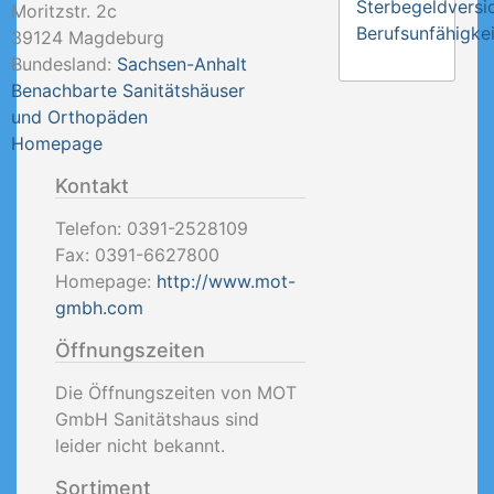
Sterbegeldversi
Moritzstr. 2c
Berufsunfähigkei
39124
Magdeburg
Bundesland:
Sachsen-Anhalt
Benachbarte Sanitätshäuser
und Orthopäden
Homepage
Kontakt
Telefon:
0391-2528109
Fax:
0391-6627800
Homepage:
http://www.mot-
gmbh.com
Öffnungszeiten
Die Öffnungszeiten von MOT
GmbH Sanitätshaus sind
leider nicht bekannt.
Sortiment