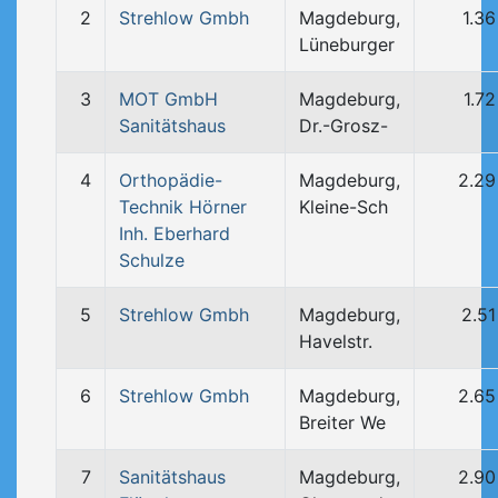
2
Strehlow Gmbh
Magdeburg,
1.3
Lüneburger
3
MOT GmbH
Magdeburg,
1.7
Sanitätshaus
Dr.-Grosz-
4
Orthopädie-
Magdeburg,
2.29
Technik Hörner
Kleine-Sch
Inh. Eberhard
Schulze
5
Strehlow Gmbh
Magdeburg,
2.5
Havelstr.
6
Strehlow Gmbh
Magdeburg,
2.65
Breiter We
7
Sanitätshaus
Magdeburg,
2.90