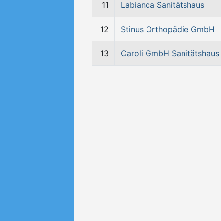
11
Labianca Sanitätshaus
12
Stinus Orthopädie GmbH
13
Caroli GmbH Sanitätshaus