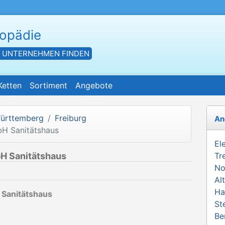
hopädie
- UNTERNEHMEN FINDEN
Ketten
Sortiment
Angebote
ürttemberg
Freiburg
An
bH Sanitätshaus
El
H Sanitätshaus
Tr
No
Al
Ha
 Sanitätshaus
St
Be