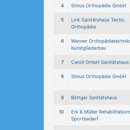
4
Stinus Orthopädie GmbH
5
Link Sanitätshaus Techn.
Orthopädie
6
Wanner Orthopädietechnik
Kunstgliederbau
7
Caroli GmbH Sanitätshaus
8
Stinus Orthopädie GmbH
9
Böttger Sanitätshaus
10
Erk & Müller Rehabilitation
Sportbedarf