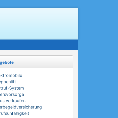
gebote
ektromobile
eppenlift
truf-System
tersvorsorge
us verkaufen
erbegeldversicherung
rufsunfähigkeit