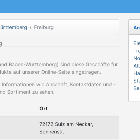
ürttemberg
Freiburg
An
g
El
Tr
No
and Baden-Württemberg) sind diese Geschäfte für
Al
ukte auf unserer Online-Seite eingetragen.
Ha
St
le Informationen wie Anschrift, Kontaktdaten und -
Be
nd Sortiment zu sehen.
Ort
72172 Sulz am Neckar,
Sonnenstr.