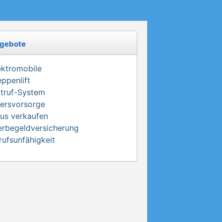
gebote
ektromobile
eppenlift
truf-System
tersvorsorge
us verkaufen
erbegeldversicherung
rufsunfähigkeit