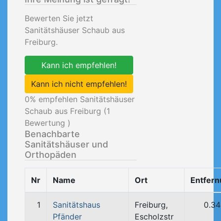
Bewerten Sie jetzt
Sanitätshäuser Schaub aus
Freiburg.
Kann ich empfehlen!
Kann ich nicht empfehlen!
0
% empfehlen Sanitätshäuser
Schaub aus Freiburg (
1
Bewertung )
Benachbarte
Sanitätshäuser und
Orthopäden
Nr
Name
Ort
Entfer
1
Sanitätshaus
Freiburg,
0.3
Pfänder
Escholzstr