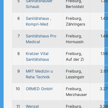
5
Sanitätshäuser
Freiburg,
1.3
Schaub
Bertoldstr
6
Sanitätshaus ,
Freiburg,
1.4
Kompri-Med
Zähringers
7
Sanitätshaus Pro
Freiburg,
1.4
Medical
Hornusstr.
8
Kratzer Vital
Freiburg,
1.5
Sanitätshaus
Auf der Zi
9
MRT Medizin u
Freiburg,
2.0
Reha Technik
Lessingstr
10
ORMED GmbH
Freiburg,
3.2
Merzhauser
11
Wenzel
Freiburg,
3.2