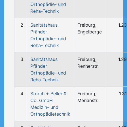
Orthopädie- und
Reha-Technik
2
Sanitätshaus
Freiburg,
1.2
Pfänder
Engelberge
Orthopädie- und
Reha-Technik
3
Sanitätshaus
Freiburg,
1.2
Pfänder
Rennerstr.
Orthopädie- und
Reha-Technik
4
Storch + Beller &
Freiburg,
1.3
Co. GmbH
Merianstr.
Medizin- und
Orthopädietechnik