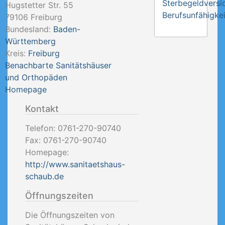
Sterbegeldversi
Hugstetter Str. 55
Berufsunfähigkei
79106
Freiburg
Bundesland:
Baden-
Württemberg
Kreis:
Freiburg
Benachbarte Sanitätshäuser
und Orthopäden
Homepage
Kontakt
Telefon:
0761-270-90740
Fax:
0761-270-90740
Homepage:
http://www.sanitaetshaus-
schaub.de
Öffnungszeiten
Die Öffnungszeiten von