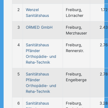
2
Wenzel
Freiburg,
1.7
Sanitätshaus
Lörracher
3
ORMED GmbH
Freiburg,
2.4
Merzhauser
4
Sanitätshaus
Freiburg,
2.7
Pfänder
Rennerstr.
Orthopädie- und
Reha-Technik
5
Sanitätshaus
Freiburg,
2.7
Pfänder
Engelberge
Orthopädie- und
Reha-Technik
6
Sanitätshaus
Freiburg,
3.2