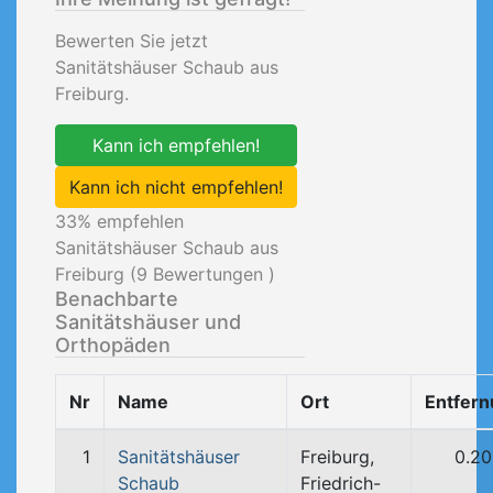
Bewerten Sie jetzt
Sanitätshäuser Schaub aus
Freiburg.
Kann ich empfehlen!
Kann ich nicht empfehlen!
33
% empfehlen
Sanitätshäuser Schaub aus
Freiburg (
9
Bewertungen )
Benachbarte
Sanitätshäuser und
Orthopäden
Nr
Name
Ort
Entfer
1
Sanitätshäuser
Freiburg,
0.2
Schaub
Friedrich-