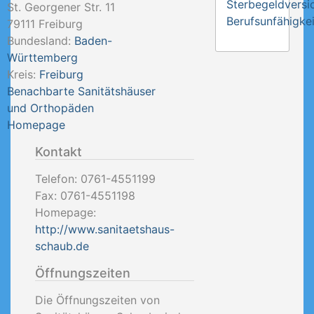
Sterbegeldversi
St. Georgener Str. 11
Berufsunfähigkei
79111
Freiburg
Bundesland:
Baden-
Württemberg
Kreis:
Freiburg
Benachbarte Sanitätshäuser
und Orthopäden
Homepage
Kontakt
Telefon:
0761-4551199
Fax:
0761-4551198
Homepage:
http://www.sanitaetshaus-
schaub.de
Öffnungszeiten
Die Öffnungszeiten von