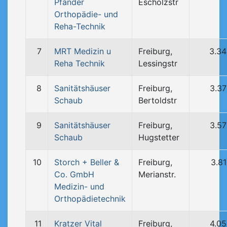
Pfänder
Escholzstr
Orthopädie- und
Reha-Technik
7
MRT Medizin u
Freiburg,
3.3
Reha Technik
Lessingstr
8
Sanitätshäuser
Freiburg,
3.3
Schaub
Bertoldstr
9
Sanitätshäuser
Freiburg,
3.5
Schaub
Hugstetter
10
Storch + Beller &
Freiburg,
3.8
Co. GmbH
Merianstr.
Medizin- und
Orthopädietechnik
11
Kratzer Vital
Freiburg,
4.0