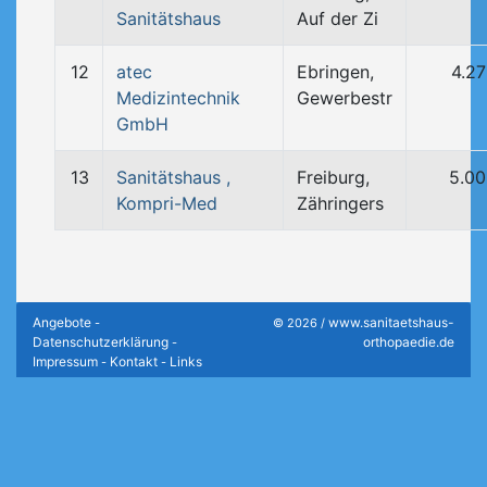
Sanitätshaus
Auf der Zi
12
atec
Ebringen,
4.2
Medizintechnik
Gewerbestr
GmbH
13
Sanitätshaus ,
Freiburg,
5.0
Kompri-Med
Zähringers
Angebote
www.sanitaetshaus-
-
© 2026 /
Datenschutzerklärung
orthopaedie.de
-
Impressum
Kontakt
Links
-
-