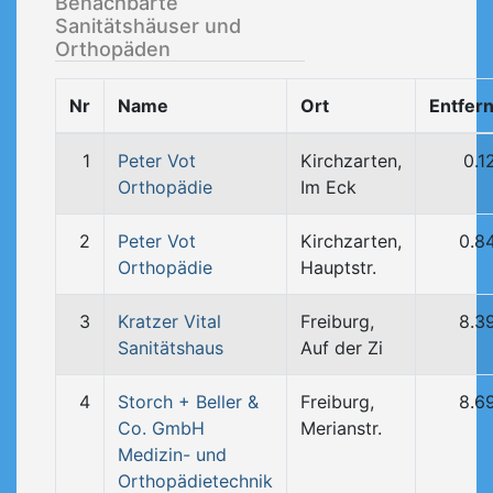
Benachbarte
Sanitätshäuser und
Orthopäden
Nr
Name
Ort
Entfer
1
Peter Vot
Kirchzarten,
0.1
Orthopädie
Im Eck
2
Peter Vot
Kirchzarten,
0.8
Orthopädie
Hauptstr.
3
Kratzer Vital
Freiburg,
8.3
Sanitätshaus
Auf der Zi
4
Storch + Beller &
Freiburg,
8.6
Co. GmbH
Merianstr.
Medizin- und
Orthopädietechnik