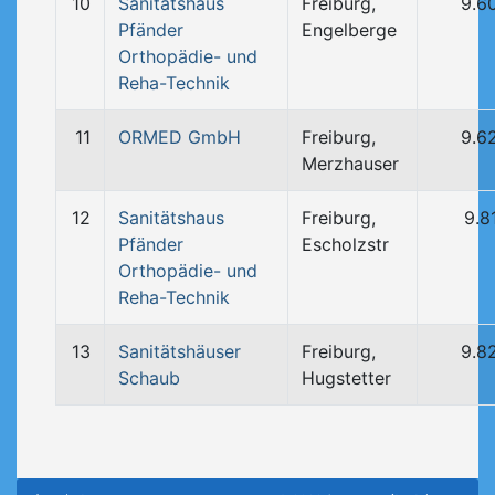
10
Sanitätshaus
Freiburg,
9.6
Pfänder
Engelberge
Orthopädie- und
Reha-Technik
11
ORMED GmbH
Freiburg,
9.6
Merzhauser
12
Sanitätshaus
Freiburg,
9.8
Pfänder
Escholzstr
Orthopädie- und
Reha-Technik
13
Sanitätshäuser
Freiburg,
9.8
Schaub
Hugstetter