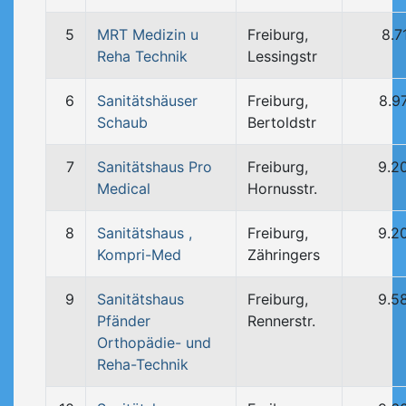
5
MRT Medizin u
Freiburg,
8.7
Reha Technik
Lessingstr
6
Sanitätshäuser
Freiburg,
8.9
Schaub
Bertoldstr
7
Sanitätshaus Pro
Freiburg,
9.2
Medical
Hornusstr.
8
Sanitätshaus ,
Freiburg,
9.2
Kompri-Med
Zähringers
9
Sanitätshaus
Freiburg,
9.5
Pfänder
Rennerstr.
Orthopädie- und
Reha-Technik