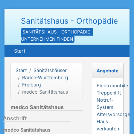
Sanitätshaus - Orthopädie
SANITÄTSHAUS - ORTHOPÄDIE -
UNTERNEHMEN FINDEN
Start
Start
Sanitätshäuser
Angebote
Baden-Württemberg
Freiburg
Elektromobile
medco Sanitätshaus
Treppenlift
Notruf-
medco Sanitätshaus
System
Altersvorsorge
Anschrift
Haus
verkaufen
medco Sanitätshaus