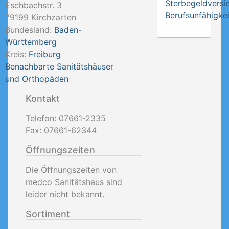
Sterbegeldversi
Eschbachstr. 3
Berufsunfähigkei
79199
Kirchzarten
Bundesland:
Baden-
Württemberg
Kreis:
Freiburg
Benachbarte Sanitätshäuser
und Orthopäden
Kontakt
Telefon:
07661-2335
Fax:
07661-62344
Öffnungszeiten
Die Öffnungszeiten von
medco Sanitätshaus sind
leider nicht bekannt.
Sortiment