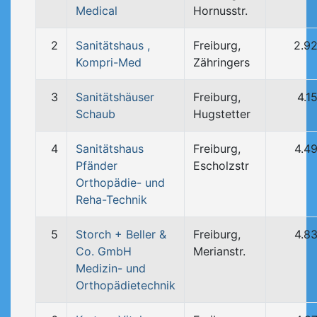
Medical
Hornusstr.
2
Sanitätshaus ,
Freiburg,
2.9
Kompri-Med
Zähringers
3
Sanitätshäuser
Freiburg,
4.1
Schaub
Hugstetter
4
Sanitätshaus
Freiburg,
4.4
Pfänder
Escholzstr
Orthopädie- und
Reha-Technik
5
Storch + Beller &
Freiburg,
4.8
Co. GmbH
Merianstr.
Medizin- und
Orthopädietechnik