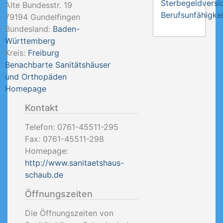
Sterbegeldversi
Alte Bundesstr. 19
Berufsunfähigkei
79194
Gundelfingen
Bundesland:
Baden-
Württemberg
Kreis:
Freiburg
Benachbarte Sanitätshäuser
und Orthopäden
Homepage
Kontakt
Telefon:
0761-45511-295
Fax:
0761-45511-298
Homepage:
http://www.sanitaetshaus-
schaub.de
Öffnungszeiten
Die Öffnungszeiten von