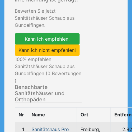
Bewerten Sie jetzt
Sanitätshäuser Schaub aus
Gundelfingen.
Kann ich empfehlen!
Kann ich nicht empfehlen!
100
% empfehlen
Sanitätshäuser Schaub aus
Gundelfingen (
0
Bewertungen
)
Benachbarte
Sanitätshäuser und
Orthopäden
Nr
Name
Ort
Entfer
1
Sanitätshaus Pro
Freiburg,
2.9