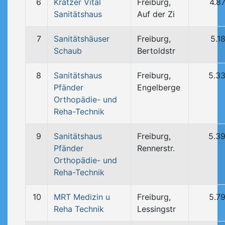
6
Kratzer Vital
Freiburg,
4.8
Sanitätshaus
Auf der Zi
7
Sanitätshäuser
Freiburg,
5.1
Schaub
Bertoldstr
8
Sanitätshaus
Freiburg,
5.3
Pfänder
Engelberge
Orthopädie- und
Reha-Technik
9
Sanitätshaus
Freiburg,
5.3
Pfänder
Rennerstr.
Orthopädie- und
Reha-Technik
10
MRT Medizin u
Freiburg,
5.7
Reha Technik
Lessingstr