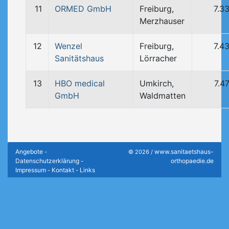
11
ORMED GmbH
Freiburg,
7.3
Merzhauser
12
Wenzel
Freiburg,
7.4
Sanitätshaus
Lörracher
13
HBO medical
Umkirch,
7.4
GmbH
Waldmatten
Angebote
www.sanitaetshaus-
-
© 2026 /
Datenschutzerklärung
orthopaedie.de
-
Impressum
Kontakt
Links
-
-