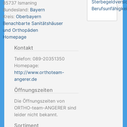
Sterbegeldversi
85737
Ismaning
Berufsunfähigkei
Bundesland:
Bayern
Kreis:
Oberbayern
Benachbarte Sanitätshäuser
und Orthopäden
Homepage
Kontakt
Telefon:
089-20351350
Homepage:
http://www.orthoteam-
angerer.de
Öffnungszeiten
Die Öffnungszeiten von
ORTHO-team-ANGERER sind
leider nicht bekannt.
Sortiment