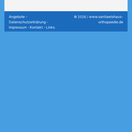
Angebote
www.sanitaetshaus-
-
© 2026 /
Datenschutzerklärung
orthopaedie.de
-
Impressum
Kontakt
Links
-
-