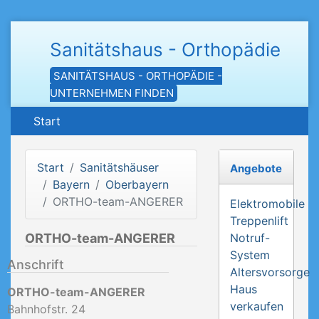
Sanitätshaus - Orthopädie
SANITÄTSHAUS - ORTHOPÄDIE -
UNTERNEHMEN FINDEN
Start
Start
Sanitätshäuser
Angebote
Bayern
Oberbayern
ORTHO-team-ANGERER
Elektromobile
Treppenlift
ORTHO-team-ANGERER
Notruf-
System
Anschrift
Altersvorsorge
Haus
ORTHO-team-ANGERER
verkaufen
Bahnhofstr. 24