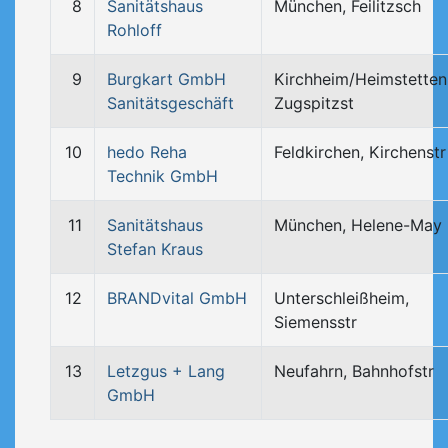
8
Sanitätshaus
München, Feilitzsch
Rohloff
9
Burgkart GmbH
Kirchheim/Heimstetten
Sanitätsgeschäft
Zugspitzst
10
hedo Reha
Feldkirchen, Kirchenstr
Technik GmbH
11
Sanitätshaus
München, Helene-May
Stefan Kraus
12
BRANDvital GmbH
Unterschleißheim,
Siemensstr
13
Letzgus + Lang
Neufahrn, Bahnhofstr
GmbH