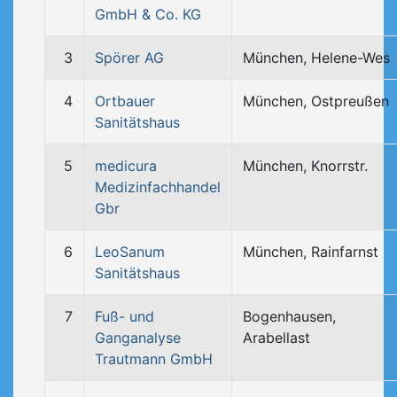
GmbH & Co. KG
3
Spörer AG
München, Helene-Wes
4
Ortbauer
München, Ostpreußen
Sanitätshaus
5
medicura
München, Knorrstr.
Medizinfachhandel
Gbr
6
LeoSanum
München, Rainfarnst
Sanitätshaus
7
Fuß- und
Bogenhausen,
Ganganalyse
Arabellast
Trautmann GmbH