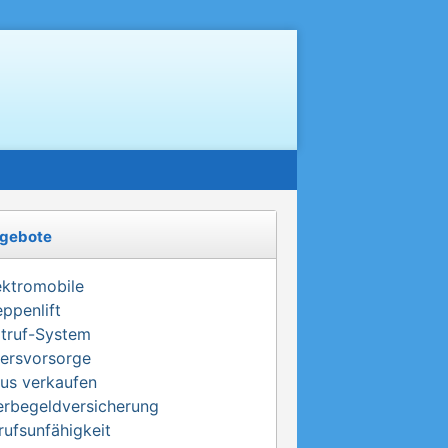
gebote
ektromobile
eppenlift
truf-System
tersvorsorge
us verkaufen
erbegeldversicherung
rufsunfähigkeit