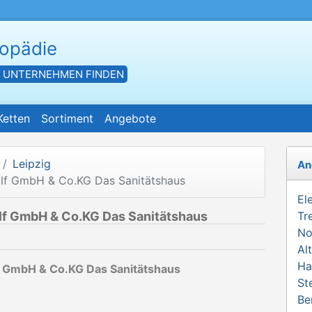
hopädie
- UNTERNEHMEN FINDEN
Ketten
Sortiment
Angebote
Leipzig
An
olf GmbH & Co.KG Das Sanitätshaus
El
lf GmbH & Co.KG Das Sanitätshaus
Tr
No
Al
Ha
f GmbH & Co.KG Das Sanitätshaus
St
Be