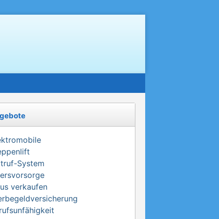
gebote
ektromobile
eppenlift
truf-System
tersvorsorge
us verkaufen
erbegeldversicherung
rufsunfähigkeit