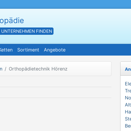
hopädie
- UNTERNEHMEN FINDEN
Ketten
Sortiment
Angebote
n
Orthopädietechnik Hörenz
An
El
Tr
No
Al
Ha
St
Be