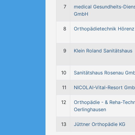
7
medical Gesundheits-Dien
GmbH
8
Orthopädietechnik Hörenz
9
Klein Roland Sanitätshaus
10
Sanitätshaus Rosenau Gm
11
NICOLAI-Vital-Resort Gm
12
Orthopädie - & Reha-Techn
Oerlinghausen
13
Jüttner Orthopädie KG