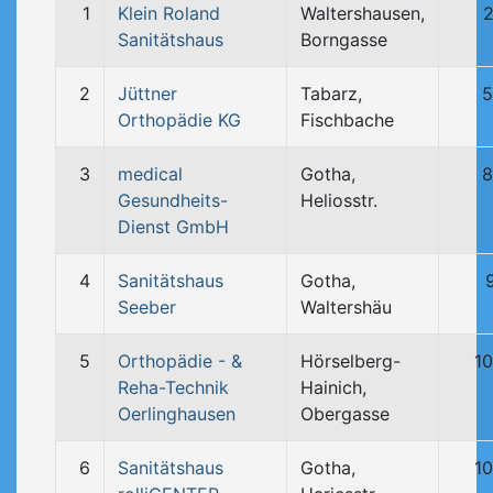
1
Klein Roland
Waltershausen,
2
Sanitätshaus
Borngasse
2
Jüttner
Tabarz,
5
Orthopädie KG
Fischbache
3
medical
Gotha,
8
Gesundheits-
Heliosstr.
Dienst GmbH
4
Sanitätshaus
Gotha,
Seeber
Waltershäu
5
Orthopädie - &
Hörselberg-
1
Reha-Technik
Hainich,
Oerlinghausen
Obergasse
6
Sanitätshaus
Gotha,
1