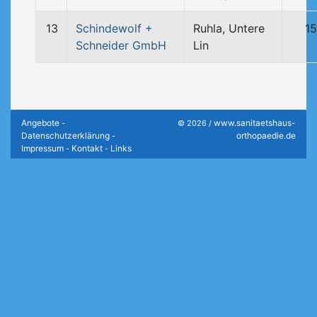
13
Schindewolf +
Ruhla, Untere
1
Schneider GmbH
Lin
Angebote
www.sanitaetshaus-
-
© 2026 /
Datenschutzerklärung
orthopaedie.de
-
Impressum
Kontakt
Links
-
-