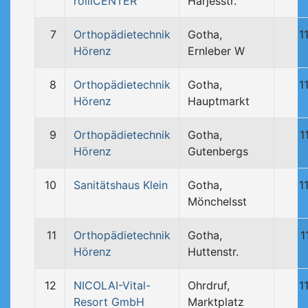
rolliCENTER
Harjesstr.
7
Orthopädietechnik
Gotha,
1
Hörenz
Ernleber W
8
Orthopädietechnik
Gotha,
1
Hörenz
Hauptmarkt
9
Orthopädietechnik
Gotha,
1
Hörenz
Gutenbergs
10
Sanitätshaus Klein
Gotha,
1
Mönchelsst
11
Orthopädietechnik
Gotha,
1
Hörenz
Huttenstr.
12
NICOLAI-Vital-
Ohrdruf,
1
Resort GmbH
Marktplatz