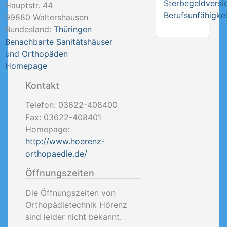
Sterbegeldversi
Hauptstr. 44
Berufsunfähigkei
99880
Waltershausen
Bundesland:
Thüringen
Benachbarte Sanitätshäuser
und Orthopäden
Homepage
Kontakt
Telefon:
03622-408400
Fax:
03622-408401
Homepage:
http://www.hoerenz-
orthopaedie.de/
Öffnungszeiten
Die Öffnungszeiten von
Orthopädietechnik Hörenz
sind leider nicht bekannt.