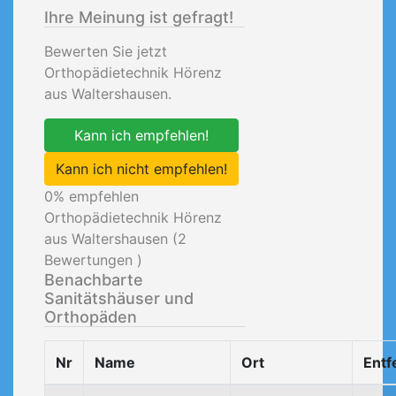
Ihre Meinung ist gefragt!
Bewerten Sie jetzt
Orthopädietechnik Hörenz
aus Waltershausen.
Kann ich empfehlen!
Kann ich nicht empfehlen!
0
% empfehlen
Orthopädietechnik Hörenz
aus Waltershausen (
2
Bewertungen )
Benachbarte
Sanitätshäuser und
Orthopäden
Nr
Name
Ort
Entf