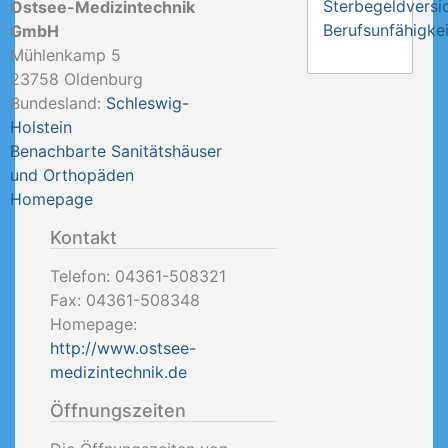
Sterbegeldversi
Ostsee-Medizintechnik
Berufsunfähigkei
GmbH
Mühlenkamp 5
23758
Oldenburg
Bundesland:
Schleswig-
Holstein
Benachbarte Sanitätshäuser
und Orthopäden
Homepage
Kontakt
Telefon:
04361-508321
Fax:
04361-508348
Homepage:
http://www.ostsee-
medizintechnik.de
Öffnungszeiten