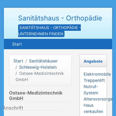
Sanitätshaus - Orthopädie
SANITÄTSHAUS - ORTHOPÄDIE -
UNTERNEHMEN FINDEN
Start
Start
Sanitätshäuser
Angebote
Schleswig-Holstein
Ostsee-Medizintechnik
Elektromobile
GmbH
Treppenlift
Notruf-
Ostsee-Medizintechnik
System
GmbH
Altersvorsorge
Haus
Anschrift
verkaufen