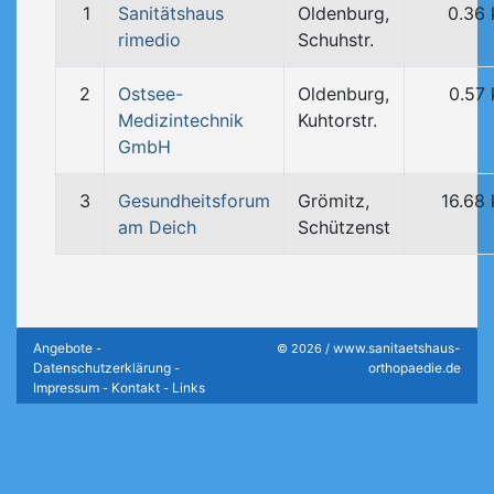
1
Sanitätshaus
Oldenburg,
0.36
rimedio
Schuhstr.
2
Ostsee-
Oldenburg,
0.57
Medizintechnik
Kuhtorstr.
GmbH
3
Gesundheitsforum
Grömitz,
16.68
am Deich
Schützenst
Angebote
www.sanitaetshaus-
-
© 2026 /
Datenschutzerklärung
orthopaedie.de
-
Impressum
Kontakt
Links
-
-