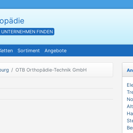
hopädie
- UNTERNEHMEN FINDEN
Ketten
Sortiment
Angebote
burg
OTB Orthopädie-Technik GmbH
An
El
Tr
No
Al
Ha
St
Be