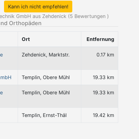
Kann ich nicht empfehlen!
echnik GmbH aus Zehdenick (
5
Bewertungen )
und Orthopäden
Ort
Entfernung
ce
Zehdenick, Marktstr.
0.17 km
 GmbH
Templin, Obere Mühl
19.33 km
ce
Templin, Obere Mühl
19.33 km
Templin, Ernst-Thäl
19.42 km