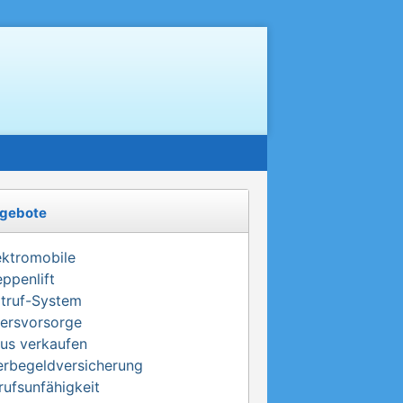
gebote
ektromobile
eppenlift
truf-System
tersvorsorge
us verkaufen
erbegeldversicherung
rufsunfähigkeit