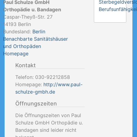
Sterbegeldversi
Paul Schulze GmbH
Berufsunfähigkei
Orthopädie u. Bandagen
Caspar-Theyß-Str. 27
14193
Berlin
Bundesland:
Berlin
Benachbarte Sanitätshäuser
und Orthopäden
Homepage
Kontakt
Telefon:
030-92212858
Homepage:
http://www.paul-
schulze-gmbh.de
Öffnungszeiten
Die Öffnungszeiten von Paul
Schulze GmbH Orthopädie u.
Bandagen sind leider nicht