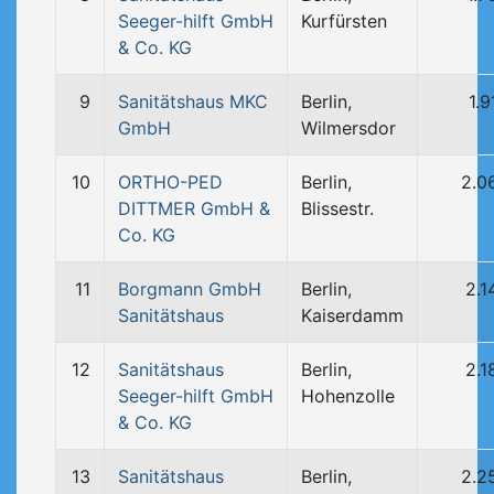
Seeger-hilft GmbH
Kurfürsten
& Co. KG
9
Sanitätshaus MKC
Berlin,
1.
GmbH
Wilmersdor
10
ORTHO-PED
Berlin,
2.0
DITTMER GmbH &
Blissestr.
Co. KG
11
Borgmann GmbH
Berlin,
2.1
Sanitätshaus
Kaiserdamm
12
Sanitätshaus
Berlin,
2.1
Seeger-hilft GmbH
Hohenzolle
& Co. KG
13
Sanitätshaus
Berlin,
2.2