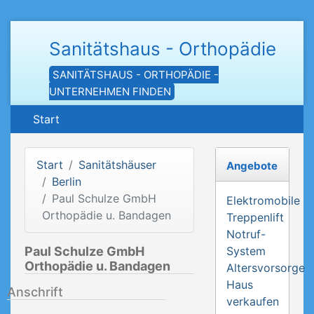
Sanitätshaus - Orthopädie
SANITÄTSHAUS - ORTHOPÄDIE -
UNTERNEHMEN FINDEN
Start
Start
Sanitätshäuser
Angebote
Berlin
Paul Schulze GmbH
Elektromobile
Orthopädie u. Bandagen
Treppenlift
Notruf-
Paul Schulze GmbH
System
Orthopädie u. Bandagen
Altersvorsorge
Haus
Anschrift
verkaufen