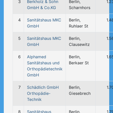
3
Berkholz & Sohn
Berlin,
1.2
GmbH & Co.KG
Scharnhors
4
Sanitätshaus MKC
Berlin,
1.4
GmbH
Ruhlaer St
5
Sanitätshaus MKC
Berlin,
1.5
GmbH
Clausewitz
6
Alphamed
Berlin,
1.6
Sanitätshaus und
Berkaer St
Orthopädietechnik
GmbH
7
Schädlich GmbH
Berlin,
1.7
Orthopädie-
Giesebrech
Technik
8
Sanitätshaus
Berlin,
1.7