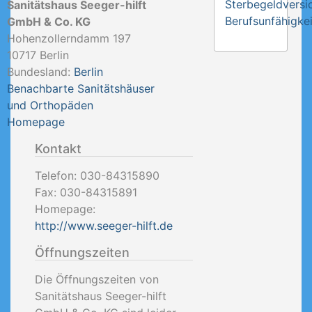
Sterbegeldversi
Sanitätshaus Seeger-hilft
Berufsunfähigkei
GmbH & Co. KG
Hohenzollerndamm 197
10717
Berlin
Bundesland:
Berlin
Benachbarte Sanitätshäuser
und Orthopäden
Homepage
Kontakt
Telefon:
030-84315890
Fax:
030-84315891
Homepage:
http://www.seeger-hilft.de
Öffnungszeiten
Die Öffnungszeiten von
Sanitätshaus Seeger-hilft