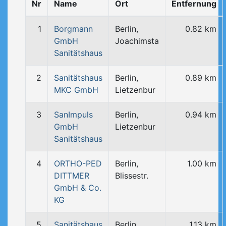
Nr
Name
Ort
Entfernung
1
Borgmann
Berlin,
0.82 km
GmbH
Joachimsta
Sanitätshaus
2
Sanitätshaus
Berlin,
0.89 km
MKC GmbH
Lietzenbur
3
SanImpuls
Berlin,
0.94 km
GmbH
Lietzenbur
Sanitätshaus
4
ORTHO-PED
Berlin,
1.00 km
DITTMER
Blissestr.
GmbH & Co.
KG
5
Sanitätshaus
Berlin,
1.13 km