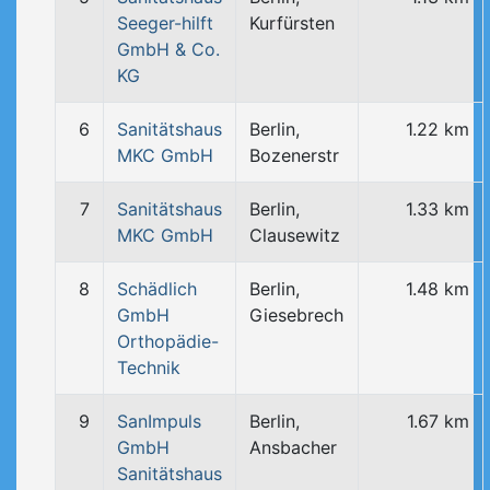
Seeger-hilft
Kurfürsten
GmbH & Co.
KG
6
Sanitätshaus
Berlin,
1.22 km
MKC GmbH
Bozenerstr
7
Sanitätshaus
Berlin,
1.33 km
MKC GmbH
Clausewitz
8
Schädlich
Berlin,
1.48 km
GmbH
Giesebrech
Orthopädie-
Technik
9
SanImpuls
Berlin,
1.67 km
GmbH
Ansbacher
Sanitätshaus