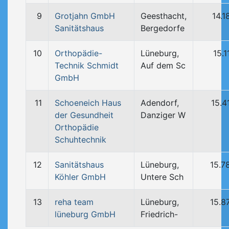
9
Grotjahn GmbH
Geesthacht,
14.1
Sanitätshaus
Bergedorfe
10
Orthopädie-
Lüneburg,
15.1
Technik Schmidt
Auf dem Sc
GmbH
11
Schoeneich Haus
Adendorf,
15.4
der Gesundheit
Danziger W
Orthopädie
Schuhtechnik
12
Sanitätshaus
Lüneburg,
15.7
Köhler GmbH
Untere Sch
13
reha team
Lüneburg,
15.8
lüneburg GmbH
Friedrich-