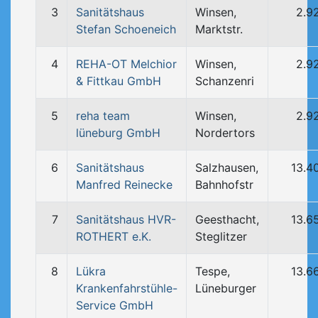
3
Sanitätshaus
Winsen,
2.9
Stefan Schoeneich
Marktstr.
4
REHA-OT Melchior
Winsen,
2.9
& Fittkau GmbH
Schanzenri
5
reha team
Winsen,
2.9
lüneburg GmbH
Nordertors
6
Sanitätshaus
Salzhausen,
13.4
Manfred Reinecke
Bahnhofstr
7
Sanitätshaus HVR-
Geesthacht,
13.6
ROTHERT e.K.
Steglitzer
8
Lükra
Tespe,
13.6
Krankenfahrstühle-
Lüneburger
Service GmbH