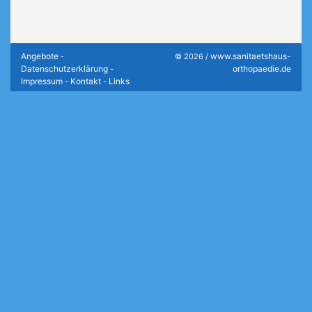
Angebote
www.sanitaetshaus-
-
© 2026 /
Datenschutzerklärung
orthopaedie.de
-
Impressum
Kontakt
Links
-
-