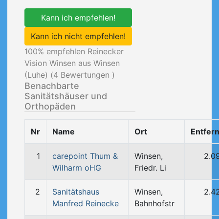
Kann ich empfehlen!
Kann ich nicht empfehlen!
100
% empfehlen Reinecker
Vision Winsen aus Winsen
(Luhe) (
4
Bewertungen )
Benachbarte
Sanitätshäuser und
Orthopäden
Nr
Name
Ort
Entfer
1
carepoint Thum &
Winsen,
2.0
Wilharm oHG
Friedr. Li
2
Sanitätshaus
Winsen,
2.4
Manfred Reinecke
Bahnhofstr