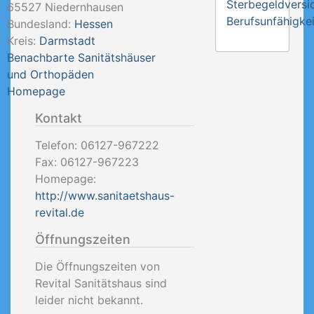
Sterbegeldversi
65527
Niedernhausen
Berufsunfähigkei
Bundesland:
Hessen
Kreis:
Darmstadt
Benachbarte Sanitätshäuser
und Orthopäden
Homepage
Kontakt
Telefon:
06127-967222
Fax:
06127-967223
Homepage:
http://www.sanitaetshaus-
revital.de
Öffnungszeiten
Die Öffnungszeiten von
Revital Sanitätshaus sind
leider nicht bekannt.