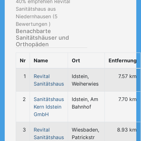
40
% empfehlen Revital
Sanitätshaus aus
Niedernhausen (
5
Bewertungen )
Benachbarte
Sanitätshäuser und
Orthopäden
Nr
Name
Ort
Entfernung
1
Revital
Idstein,
7.57 km
Sanitätshaus
Weiherwies
2
Sanitätshaus
Idstein, Am
7.70 km
Kern Idstein
Bahnhof
GmbH
3
Revital
Wiesbaden,
8.93 km
Sanitätshaus
Patrickstr