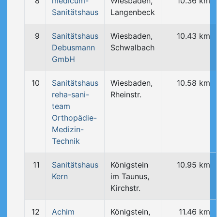
8
medicum-
Wiesbaden,
10.36 km
Sanitätshaus
Langenbeck
9
Sanitätshaus
Wiesbaden,
10.43 km
Debusmann
Schwalbach
GmbH
10
Sanitätshaus
Wiesbaden,
10.58 km
reha-sani-
Rheinstr.
team
Orthopädie-
Medizin-
Technik
11
Sanitätshaus
Königstein
10.95 km
Kern
im Taunus,
Kirchstr.
12
Achim
Königstein,
11.46 km