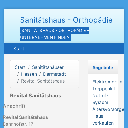
Sanitätshaus - Orthopädie
SANITÄTSHAUS - ORTHOPÄDIE -
UNTERNEHMEN FINDEN
Start
Start
Sanitätshäuser
Angebote
Hessen
Darmstadt
Revital Sanitätshaus
Elektromobile
Treppenlift
Revital Sanitätshaus
Notruf-
System
Anschrift
Altersvorsorge
Haus
Revital Sanitätshaus
verkaufen
Bahnhofstr. 17