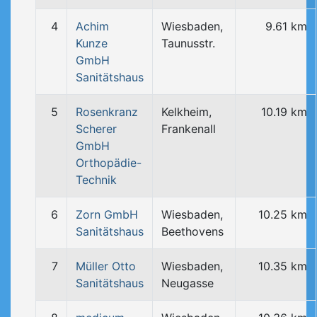
4
Achim
Wiesbaden,
9.61 km
Kunze
Taunusstr.
GmbH
Sanitätshaus
5
Rosenkranz
Kelkheim,
10.19 km
Scherer
Frankenall
GmbH
Orthopädie-
Technik
6
Zorn GmbH
Wiesbaden,
10.25 km
Sanitätshaus
Beethovens
7
Müller Otto
Wiesbaden,
10.35 km
Sanitätshaus
Neugasse