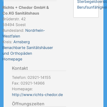
Sterbegeldversi
Berufsunfähigkei
Richts + Chedor GmbH &
Co.KG Sanitätshaus
Brüderstr. 42
59494
Soest
Bundesland:
Nordrhein-
Westfalen
Kreis:
Arnsberg
Benachbarte Sanitätshäuser
und Orthopäden
Homepage
Kontakt
Telefon:
02921-14155
Fax:
02921-14966
Homepage:
http://www.richts-chedor.de
Öffnungszeiten