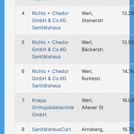
4
Richts + Chedor
Werl,
13.2
GmbH & Co.KG
Steinerstr
Sanitätshaus
5
Richts + Chedor
Werl,
13.5
GmbH & Co.KG
Bäckerstr.
Sanitätshaus
6
Richts + Chedor
Werl,
14.7
GmbH & Co.KG
Runtestr.
Sanitätshaus
7
Knapp
Werl,
16.0
Orthopädietechnik
Allener St
GmbH
8
SanitätshausCurt
Arnsberg,
16.7