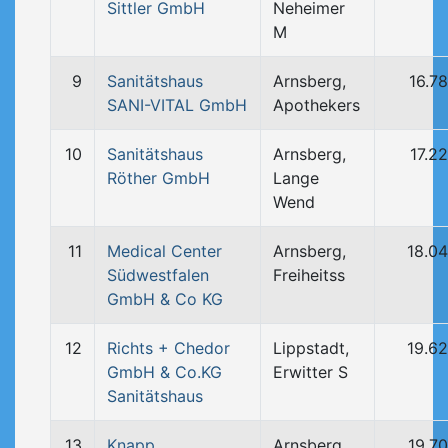
Sittler GmbH
Neheimer
M
9
Sanitätshaus
Arnsberg,
16.7
SANI-VITAL GmbH
Apothekers
10
Sanitätshaus
Arnsberg,
17.2
Röther GmbH
Lange
Wend
11
Medical Center
Arnsberg,
18.0
Südwestfalen
Freiheitss
GmbH & Co KG
12
Richts + Chedor
Lippstadt,
19.6
GmbH & Co.KG
Erwitter S
Sanitätshaus
13
Knapp
Arnsberg,
19.7