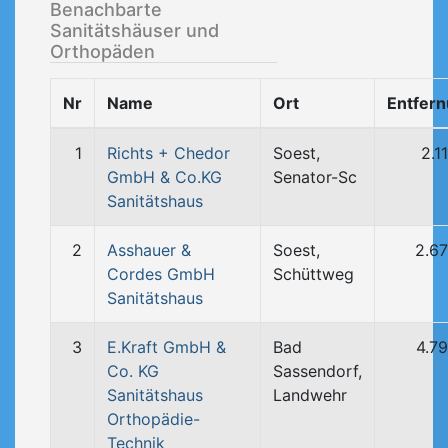
Benachbarte
Sanitätshäuser und
Orthopäden
Nr
Name
Ort
Entfer
1
Richts + Chedor
Soest,
2.1
GmbH & Co.KG
Senator-Sc
Sanitätshaus
2
Asshauer &
Soest,
2.6
Cordes GmbH
Schüttweg
Sanitätshaus
3
E.Kraft GmbH &
Bad
4.7
Co. KG
Sassendorf,
Sanitätshaus
Landwehr
Orthopädie-
Technik