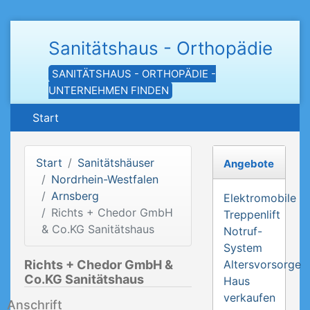
Sanitätshaus - Orthopädie
SANITÄTSHAUS - ORTHOPÄDIE -
UNTERNEHMEN FINDEN
Start
Start
Sanitätshäuser
Angebote
Nordrhein-Westfalen
Arnsberg
Elektromobile
Richts + Chedor GmbH
Treppenlift
& Co.KG Sanitätshaus
Notruf-
System
Richts + Chedor GmbH &
Altersvorsorge
Co.KG Sanitätshaus
Haus
verkaufen
Anschrift