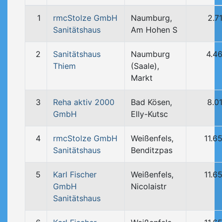
1
rmcStolze GmbH
Naumburg,
2.7
Sanitätshaus
Am Hohen S
2
Sanitätshaus
Naumburg
4.4
Thiem
(Saale),
Markt
3
Reha aktiv 2000
Bad Kösen,
8.0
GmbH
Elly-Kutsc
4
rmcStolze GmbH
Weißenfels,
11.6
Sanitätshaus
Benditzpas
5
Karl Fischer
Weißenfels,
11.6
GmbH
Nicolaistr
Sanitätshaus