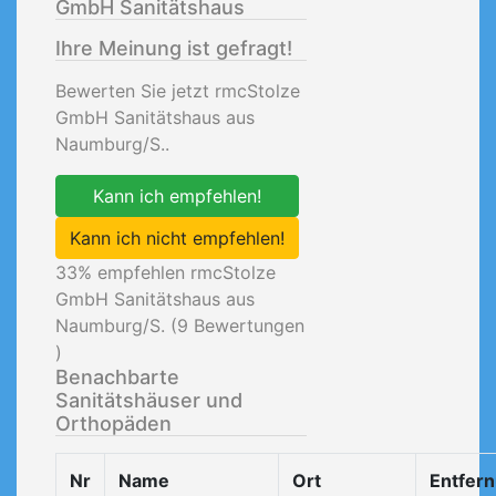
GmbH Sanitätshaus
Ihre Meinung ist gefragt!
Bewerten Sie jetzt rmcStolze
GmbH Sanitätshaus aus
Naumburg/S..
Kann ich empfehlen!
Kann ich nicht empfehlen!
33
% empfehlen rmcStolze
GmbH Sanitätshaus aus
Naumburg/S. (
9
Bewertungen
)
Benachbarte
Sanitätshäuser und
Orthopäden
Nr
Name
Ort
Entfer