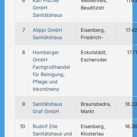
6
Karl Fischer
Weißenfels,
11.6
GmbH
Beuditzstr
Sanitätshaus
7
Alippi GmbH
Eisenberg,
17.4
Sanitätshaus
Friedrich-
8
Homberger
Eckolstädt,
17.7
GmbH
Escheroder
Fachgroßhandel
für Reinigung,
Pflege und
Inkontinenz
9
Sanitätshaus
Braunsbedra,
18.2
Graf GmbH
Markt
10
Rudolf Elle
Eisenberg,
18.3
Sanitätshaus und
Klosterlau