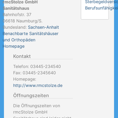
Sterbegeldversi
rmcStolze GmbH
Berufsunfähigkei
Sanitätshaus
Bahnhofstr. 37
06618
Naumburg/S.
Bundesland:
Sachsen-Anhalt
Benachbarte Sanitätshäuser
und Orthopäden
Homepage
Kontakt
Telefon:
03445-234540
Fax:
03445-2345640
Homepage:
http://www.rmcstolze.de
Öffnungszeiten
Die Öffnungszeiten von
rmcStolze GmbH