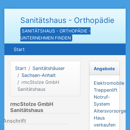
Sanitätshaus - Orthopädie
SANITÄTSHAUS - ORTHOPÄDIE -
UNTERNEHMEN FINDEN
Start
Start
Sanitätshäuser
Angebote
Sachsen-Anhalt
rmcStolze GmbH
Elektromobile
Sanitätshaus
Treppenlift
Notruf-
rmcStolze GmbH
System
Sanitätshaus
Altersvorsorge
Haus
Anschrift
verkaufen