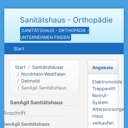
Sanitätshaus - Orthopädie
SANITÄTSHAUS - ORTHOPÄDIE -
UNTERNEHMEN FINDEN
Start
Start
Sanitätshäuser
Angebote
Nordrhein-Westfalen
Detmold
Elektromobile
SanAgil Sanitätshaus
Treppenlift
Notruf-
SanAgil Sanitätshaus
System
Altersvorsorge
Anschrift
Haus
verkaufen
SanAgil Sanitätshaus