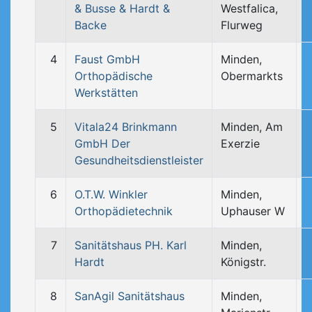
& Busse & Hardt &
Westfalica,
Backe
Flurweg
4
Faust GmbH
Minden,
Orthopädische
Obermarkts
Werkstätten
5
Vitala24 Brinkmann
Minden, Am
GmbH Der
Exerzie
Gesundheitsdienstleister
6
O.T.W. Winkler
Minden,
Orthopädietechnik
Uphauser W
7
Sanitätshaus PH. Karl
Minden,
Hardt
Königstr.
8
SanAgil Sanitätshaus
Minden,