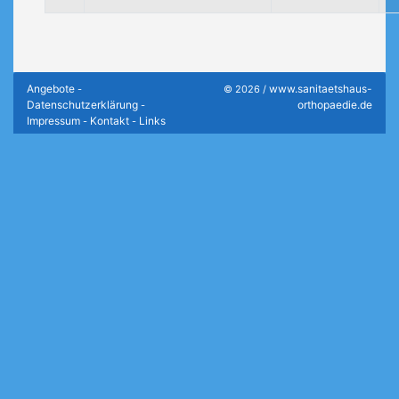
Angebote
www.sanitaetshaus-
-
© 2026 /
Datenschutzerklärung
orthopaedie.de
-
Impressum
Kontakt
Links
-
-