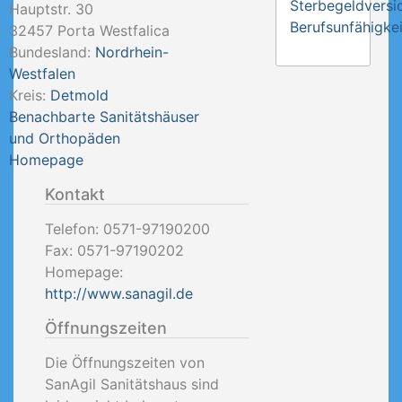
Sterbegeldversi
Hauptstr. 30
Berufsunfähigkei
32457
Porta Westfalica
Bundesland:
Nordrhein-
Westfalen
Kreis:
Detmold
Benachbarte Sanitätshäuser
und Orthopäden
Homepage
Kontakt
Telefon:
0571-97190200
Fax:
0571-97190202
Homepage:
http://www.sanagil.de
Öffnungszeiten
Die Öffnungszeiten von
SanAgil Sanitätshaus sind