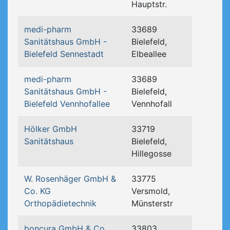
Hauptstr.
medi-pharm
33689
Sanitätshaus GmbH -
Bielefeld,
Bielefeld Sennestadt
Elbeallee
medi-pharm
33689
Sanitätshaus GmbH -
Bielefeld,
Bielefeld Vennhofallee
Vennhofall
Hölker GmbH
33719
Sanitätshaus
Bielefeld,
Hillegosse
W. Rosenhäger GmbH &
33775
Co. KG
Versmold,
Orthopädietechnik
Münsterstr
boncura GmbH & Co.
33803