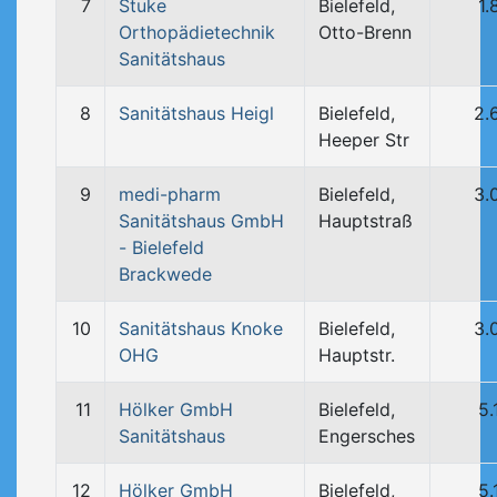
7
Stuke
Bielefeld,
1.
Orthopädietechnik
Otto-Brenn
Sanitätshaus
8
Sanitätshaus Heigl
Bielefeld,
2.
Heeper Str
9
medi-pharm
Bielefeld,
3.
Sanitätshaus GmbH
Hauptstraß
- Bielefeld
Brackwede
10
Sanitätshaus Knoke
Bielefeld,
3.
OHG
Hauptstr.
11
Hölker GmbH
Bielefeld,
5.
Sanitätshaus
Engersches
12
Hölker GmbH
Bielefeld,
5.