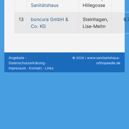
Sanitätshaus
Hillegosse
13
boncura GmbH &
Steinhagen,
6.
Co. KG
Lise-Meitn
Angebote
www.sanitaetshaus-
-
© 2026 /
Datenschutzerklärung
orthopaedie.de
-
Impressum
Kontakt
Links
-
-