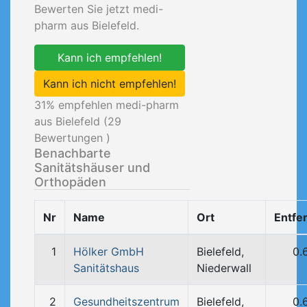
Bewerten Sie jetzt medi-
pharm aus Bielefeld.
Kann ich empfehlen!
Kann ich nicht empfehlen!
31
% empfehlen medi-pharm
aus Bielefeld (
29
Bewertungen )
Benachbarte
Sanitätshäuser und
Orthopäden
Nr
Name
Ort
Entfe
1
Hölker GmbH
Bielefeld,
0.
Sanitätshaus
Niederwall
2
Gesundheitszentrum
Bielefeld,
0.