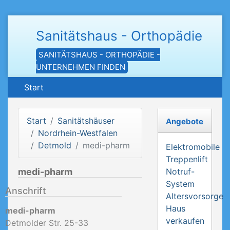
Sanitätshaus - Orthopädie
SANITÄTSHAUS - ORTHOPÄDIE -
UNTERNEHMEN FINDEN
Start
Start
Sanitätshäuser
Angebote
Nordrhein-Westfalen
Detmold
medi-pharm
Elektromobile
Treppenlift
medi-pharm
Notruf-
System
Anschrift
Altersvorsorge
Haus
medi-pharm
verkaufen
Detmolder Str. 25-33