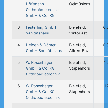
Höftmann
Oelmühlens
Orthopädietechnik
GmbH & Co. KG
3
Festerling GmbH
Bielefeld,
0.
Sanitätshaus
Viktoriast
4
Heiden & Dömer
Bielefeld,
0.
GmbH Sanitätshaus
Alfred-Boz
5
W. Rosenhäger
Bielefeld,
1.
GmbH & Co. KG
Stapenhors
Orthopädietechnik
6
W. Rosenhäger
Bielefeld,
1
GmbH & Co. KG
Stapenhors
Orthopädietechnik