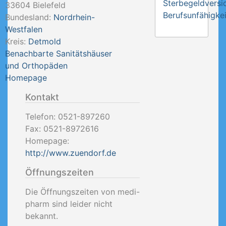
Sterbegeldversi
33604
Bielefeld
Berufsunfähigkei
Bundesland:
Nordrhein-
Westfalen
Kreis:
Detmold
Benachbarte Sanitätshäuser
und Orthopäden
Homepage
Kontakt
Telefon:
0521-897260
Fax:
0521-8972616
Homepage:
http://www.zuendorf.de
Öffnungszeiten
Die Öffnungszeiten von medi-
pharm sind leider nicht
bekannt.