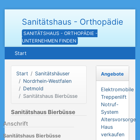
Sanitätshaus - Orthopädie
SANITÄTSHAUS - ORTHOPÄDIE -
UNTERNEHMEN FINDEN
Start
Start
Sanitätshäuser
Angebote
Nordrhein-Westfalen
Detmold
Elektromobile
Sanitätshaus Bierbüsse
Treppenlift
Notruf-
Sanitätshaus Bierbüsse
System
Altersvorsorge
Anschrift
Haus
verkaufen
Sanitätshaus Bierbüsse