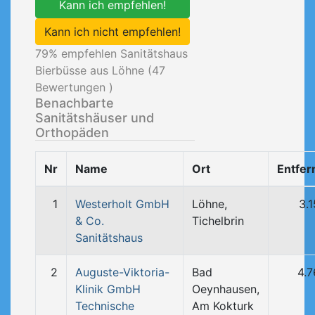
Kann ich empfehlen!
Kann ich nicht empfehlen!
79
% empfehlen Sanitätshaus
Bierbüsse aus Löhne (
47
Bewertungen )
Benachbarte
Sanitätshäuser und
Orthopäden
Nr
Name
Ort
Entfer
1
Westerholt GmbH
Löhne,
3.
& Co.
Tichelbrin
Sanitätshaus
2
Auguste-Viktoria-
Bad
4.
Klinik GmbH
Oeynhausen,
Technische
Am Kokturk