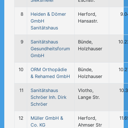
Sieksmeier
Eschstr.
8
Heiden & Dömer
Herford,
9.0
GmbH
Hansastr.
Sanitätshaus
9
Sanitätshaus
Bünde,
10.
Gesundheitsforum
Holzhauser
GmbH
10
ORM Orthopädie
Bünde,
10.
& Rehamed GmbH
Holzhauser
11
Sanitätshaus
Vlotho,
10.
Schröer Inh. Dirk
Lange Str.
Schröer
12
Müller GmbH &
Herford,
11.
Co. KG
Ahmser Str