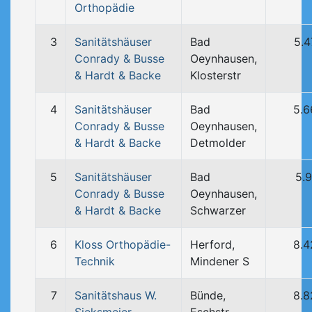
Orthopädie
3
Sanitätshäuser
Bad
5.
Conrady & Busse
Oeynhausen,
& Hardt & Backe
Klosterstr
4
Sanitätshäuser
Bad
5.6
Conrady & Busse
Oeynhausen,
& Hardt & Backe
Detmolder
5
Sanitätshäuser
Bad
5.
Conrady & Busse
Oeynhausen,
& Hardt & Backe
Schwarzer
6
Kloss Orthopädie-
Herford,
8.4
Technik
Mindener S
7
Sanitätshaus W.
Bünde,
8.8