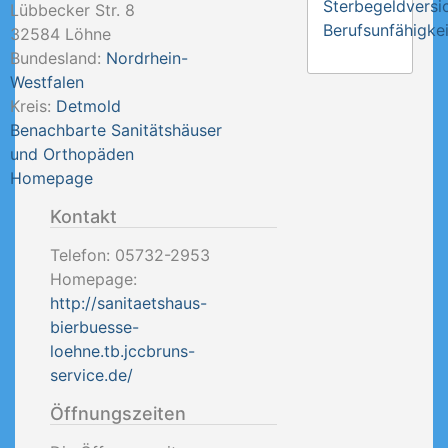
Sterbegeldversi
Lübbecker Str. 8
Berufsunfähigkei
32584
Löhne
Bundesland:
Nordrhein-
Westfalen
Kreis:
Detmold
Benachbarte Sanitätshäuser
und Orthopäden
Homepage
Kontakt
Telefon:
05732-2953
Homepage:
http://sanitaetshaus-
bierbuesse-
loehne.tb.jccbruns-
service.de/
Öffnungszeiten