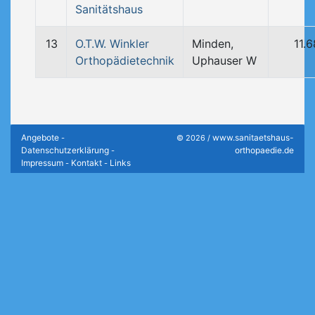
Sanitätshaus
13
O.T.W. Winkler
Minden,
11.
Orthopädietechnik
Uphauser W
Angebote
www.sanitaetshaus-
-
© 2026 /
Datenschutzerklärung
orthopaedie.de
-
Impressum
Kontakt
Links
-
-