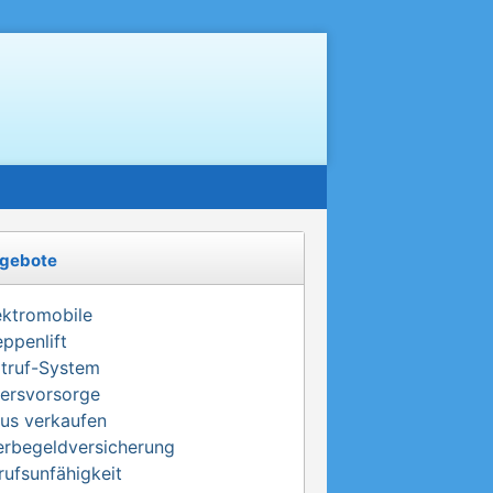
gebote
ektromobile
eppenlift
truf-System
tersvorsorge
us verkaufen
erbegeldversicherung
rufsunfähigkeit