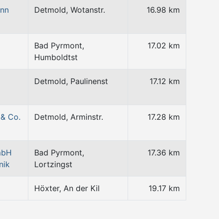
ann
Detmold, Wotanstr.
16.98 km
Bad Pyrmont,
17.02 km
Humboldtst
Detmold, Paulinenst
17.12 km
& Co.
Detmold, Arminstr.
17.28 km
mbH
Bad Pyrmont,
17.36 km
nik
Lortzingst
Höxter, An der Kil
19.17 km