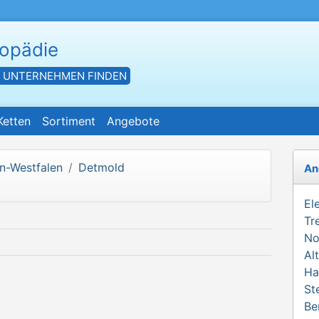
hopädie
- UNTERNEHMEN FINDEN
Ketten
Sortiment
Angebote
n-Westfalen
Detmold
An
El
Tr
No
Al
Ha
St
Be