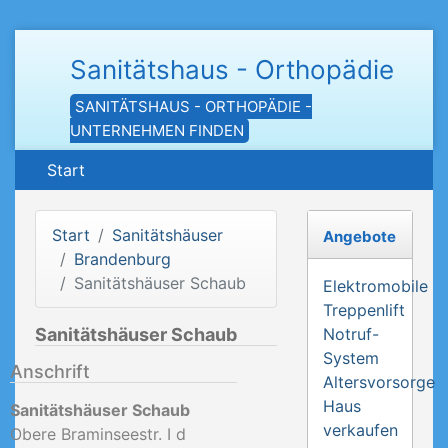
Sanitätshaus - Orthopädie
SANITÄTSHAUS - ORTHOPÄDIE -
UNTERNEHMEN FINDEN
Start
Start
Sanitätshäuser
Angebote
Brandenburg
Sanitätshäuser Schaub
Elektromobile
Treppenlift
Sanitätshäuser Schaub
Notruf-
System
Anschrift
Altersvorsorge
Haus
Sanitätshäuser Schaub
verkaufen
Obere Braminseestr. I d