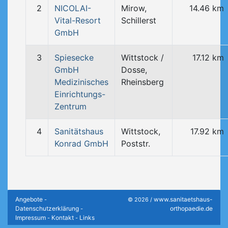
2
NICOLAI-
Mirow,
14.46 km
Vital-Resort
Schillerst
GmbH
3
Spiesecke
Wittstock /
17.12 km
GmbH
Dosse,
Medizinisches
Rheinsberg
Einrichtungs-
Zentrum
4
Sanitätshaus
Wittstock,
17.92 km
Konrad GmbH
Poststr.
Angebote
www.sanitaetshaus-
-
© 2026 /
Datenschutzerklärung
orthopaedie.de
-
Impressum
Kontakt
Links
-
-