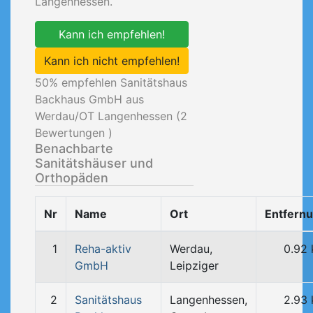
Langenhessen.
Kann ich empfehlen!
Kann ich nicht empfehlen!
50
% empfehlen Sanitätshaus
Backhaus GmbH aus
Werdau/OT Langenhessen (
2
Bewertungen )
Benachbarte
Sanitätshäuser und
Orthopäden
Nr
Name
Ort
Entfern
1
Reha-aktiv
Werdau,
0.92
GmbH
Leipziger
2
Sanitätshaus
Langenhessen,
2.93