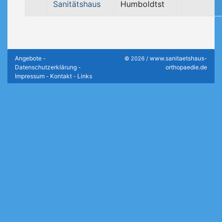
Sanitätshaus
Humboldtst
Angebote
www.sanitaetshaus-
-
© 2026 /
Datenschutzerklärung
orthopaedie.de
-
Impressum
Kontakt
Links
-
-