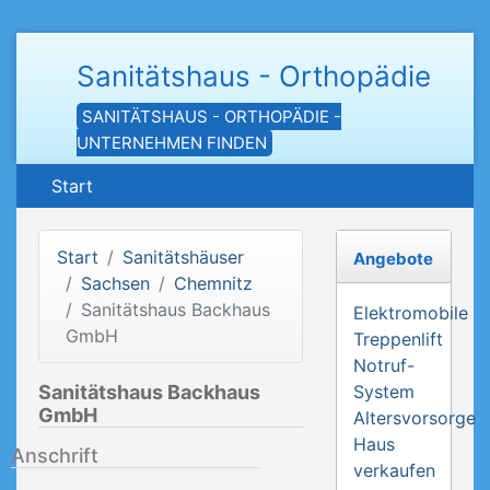
Sanitätshaus - Orthopädie
SANITÄTSHAUS - ORTHOPÄDIE -
UNTERNEHMEN FINDEN
Start
Start
Sanitätshäuser
Angebote
Sachsen
Chemnitz
Sanitätshaus Backhaus
Elektromobile
GmbH
Treppenlift
Notruf-
Sanitätshaus Backhaus
System
GmbH
Altersvorsorge
Haus
Anschrift
verkaufen