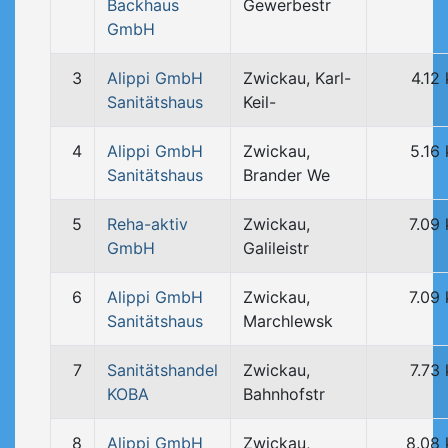
Backhaus
Gewerbestr
GmbH
3
Alippi GmbH
Zwickau, Karl-
4.12
Sanitätshaus
Keil-
4
Alippi GmbH
Zwickau,
5.16
Sanitätshaus
Brander We
5
Reha-aktiv
Zwickau,
7.09
GmbH
Galileistr
6
Alippi GmbH
Zwickau,
7.09
Sanitätshaus
Marchlewsk
7
Sanitätshandel
Zwickau,
7.73
KOBA
Bahnhofstr
8
Alippi GmbH
Zwickau,
8.08