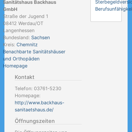
Sterbegeldversi
Sanitätshaus Backhaus
Berufsunfähigkei
GmbH
Straße der Jugend 1
08412
Werdau/OT
Langenhessen
Bundesland:
Sachsen
Kreis:
Chemnitz
Benachbarte Sanitätshäuser
und Orthopäden
Homepage
Kontakt
Telefon:
03761-5230
Homepage:
http://www.backhaus-
sanitaetshaus.de/
Öffnungszeiten