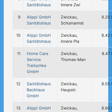
Sanitätshaus
Innere Zwi
9
Alippi GmbH
Zwickau,
8.25
Sanitätshaus
Schumannst
10
Alippi GmbH
Zwickau,
8.42
Sanitätshaus
Innere Pla
11
Home Care
Zwickau,
8.47
Service
Thomas-Man
Treitschke
GmbH
12
Sanitätshaus
Zwickau,
8.55
Backhaus
Haupstr.
GmbH
13
Alippi GmbH
Zwickau,
8.60