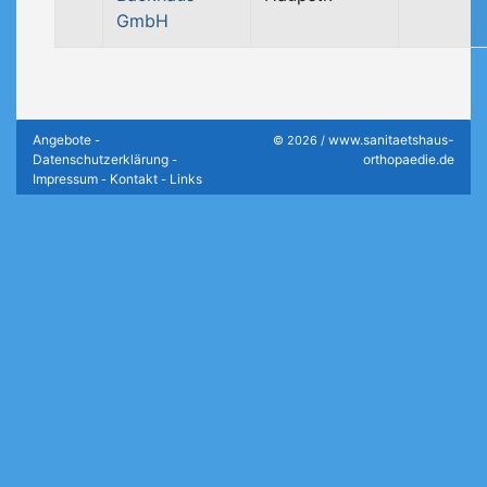
GmbH
Angebote
www.sanitaetshaus-
-
© 2026 /
Datenschutzerklärung
orthopaedie.de
-
Impressum
Kontakt
Links
-
-