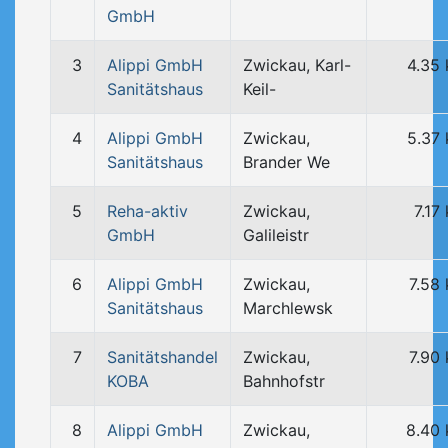
GmbH
3
Alippi GmbH
Zwickau, Karl-
4.35
Sanitätshaus
Keil-
4
Alippi GmbH
Zwickau,
5.37
Sanitätshaus
Brander We
5
Reha-aktiv
Zwickau,
7.17
GmbH
Galileistr
6
Alippi GmbH
Zwickau,
7.58
Sanitätshaus
Marchlewsk
7
Sanitätshandel
Zwickau,
7.90
KOBA
Bahnhofstr
8
Alippi GmbH
Zwickau,
8.40