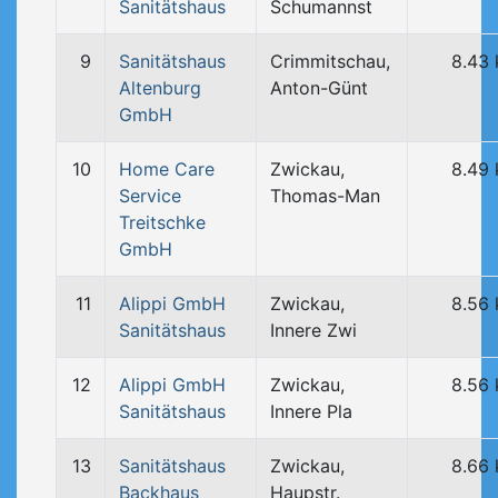
Sanitätshaus
Schumannst
9
Sanitätshaus
Crimmitschau,
8.43
Altenburg
Anton-Günt
GmbH
10
Home Care
Zwickau,
8.49
Service
Thomas-Man
Treitschke
GmbH
11
Alippi GmbH
Zwickau,
8.56
Sanitätshaus
Innere Zwi
12
Alippi GmbH
Zwickau,
8.56
Sanitätshaus
Innere Pla
13
Sanitätshaus
Zwickau,
8.66
Backhaus
Haupstr.