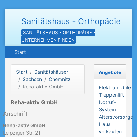
Sanitätshaus - Orthopädie
SANITÄTSHAUS - ORTHOPÄDIE -
UNTERNEHMEN FINDEN
Start
Start
Sanitätshäuser
Angebote
Sachsen
Chemnitz
Reha-aktiv GmbH
Elektromobile
Treppenlift
Reha-aktiv GmbH
Notruf-
System
Anschrift
Altersvorsorge
Haus
Reha-aktiv GmbH
verkaufen
Leipziger Str. 21