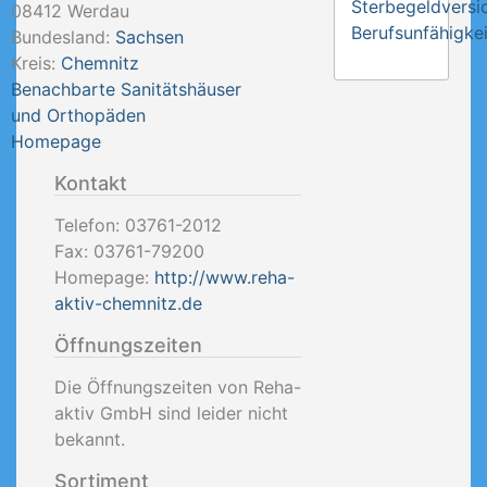
Sterbegeldversi
08412
Werdau
Berufsunfähigkei
Bundesland:
Sachsen
Kreis:
Chemnitz
Benachbarte Sanitätshäuser
und Orthopäden
Homepage
Kontakt
Telefon:
03761-2012
Fax:
03761-79200
Homepage:
http://www.reha-
aktiv-chemnitz.de
Öffnungszeiten
Die Öffnungszeiten von Reha-
aktiv GmbH sind leider nicht
bekannt.
Sortiment