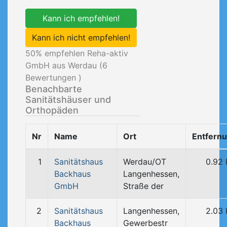
Kann ich empfehlen!
Kann ich nicht empfehlen!
50
% empfehlen Reha-aktiv
GmbH aus Werdau (
6
Bewertungen )
Benachbarte
Sanitätshäuser und
Orthopäden
Nr
Name
Ort
Entfern
1
Sanitätshaus
Werdau/OT
0.92
Backhaus
Langenhessen,
GmbH
Straße der
2
Sanitätshaus
Langenhessen,
2.03
Backhaus
Gewerbestr