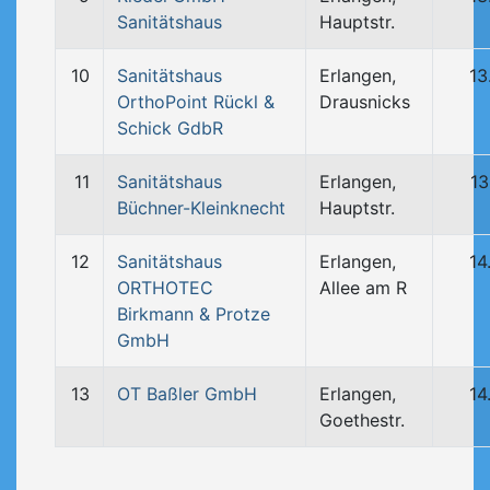
Sanitätshaus
Hauptstr.
10
Sanitätshaus
Erlangen,
13
OrthoPoint Rückl &
Drausnicks
Schick GdbR
11
Sanitätshaus
Erlangen,
13
Büchner-Kleinknecht
Hauptstr.
12
Sanitätshaus
Erlangen,
14
ORTHOTEC
Allee am R
Birkmann & Protze
GmbH
13
OT Baßler GmbH
Erlangen,
14
Goethestr.