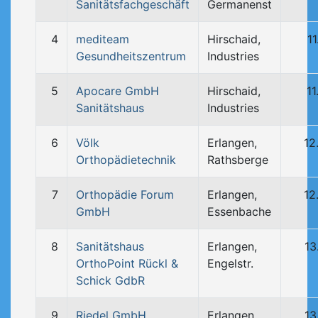
Sanitätsfachgeschäft
Germanenst
4
mediteam
Hirschaid,
1
Gesundheitszentrum
Industries
5
Apocare GmbH
Hirschaid,
1
Sanitätshaus
Industries
6
Völk
Erlangen,
12
Orthopädietechnik
Rathsberge
7
Orthopädie Forum
Erlangen,
12
GmbH
Essenbache
8
Sanitätshaus
Erlangen,
13
OrthoPoint Rückl &
Engelstr.
Schick GdbR
9
Riedel GmbH
Erlangen,
13