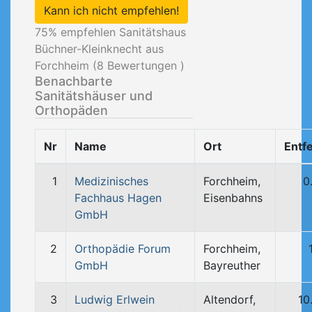
Kann ich nicht empfehlen!
75
% empfehlen Sanitätshaus
Büchner-Kleinknecht aus
Forchheim (
8
Bewertungen )
Benachbarte
Sanitätshäuser und
Orthopäden
Nr
Name
Ort
Entf
1
Medizinisches
Forchheim,
0
Fachhaus Hagen
Eisenbahns
GmbH
2
Orthopädie Forum
Forchheim,
GmbH
Bayreuther
3
Ludwig Erlwein
Altendorf,
10