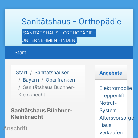
Sanitätshaus - Orthopädie
SANITÄTSHAUS - ORTHOPÄDIE -
UNTERNEHMEN FINDEN
Start
Start
Sanitätshäuser
Angebote
Bayern
Oberfranken
Sanitätshaus Büchner-
Elektromobile
Kleinknecht
Treppenlift
Notruf-
Sanitätshaus Büchner-
System
Kleinknecht
Altersvorsorge
Haus
Anschrift
verkaufen