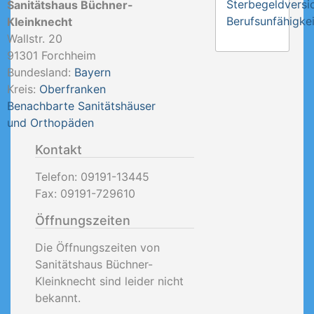
Sterbegeldversi
Sanitätshaus Büchner-
Berufsunfähigkei
Kleinknecht
Wallstr. 20
91301
Forchheim
Bundesland:
Bayern
Kreis:
Oberfranken
Benachbarte Sanitätshäuser
und Orthopäden
Kontakt
Telefon:
09191-13445
Fax:
09191-729610
Öffnungszeiten
Die Öffnungszeiten von
Sanitätshaus Büchner-
Kleinknecht sind leider nicht
bekannt.