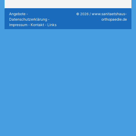
Angebote
www.sanitaetshaus-
-
© 2026 /
Datenschutzerklärung
orthopaedie.de
-
Impressum
Kontakt
Links
-
-