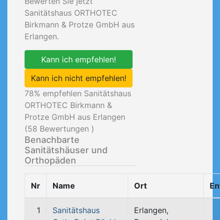
Bewerten Sie jetzt
Sanitätshaus ORTHOTEC
Birkmann & Protze GmbH aus
Erlangen.
Kann ich empfehlen!
Kann ich nicht empfehlen!
78
% empfehlen Sanitätshaus
ORTHOTEC Birkmann &
Protze GmbH aus Erlangen
(
58
Bewertungen )
Benachbarte
Sanitätshäuser und
Orthopäden
Nr
Name
Ort
En
1
Sanitätshaus
Erlangen,