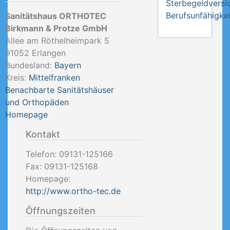
Sterbegeldversi
Berufsunfähigkei
Sanitätshaus ORTHOTEC
Birkmann & Protze GmbH
Allee am Röthelheimpark 5
91052
Erlangen
Bundesland:
Bayern
Kreis:
Mittelfranken
Benachbarte Sanitätshäuser
und Orthopäden
Homepage
Kontakt
Telefon:
09131-125166
Fax:
09131-125168
Homepage:
http://www.ortho-tec.de
Öffnungszeiten