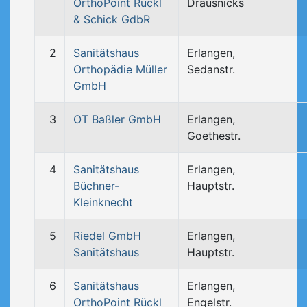
OrthoPoint Rückl
Drausnicks
& Schick GdbR
2
Sanitätshaus
Erlangen,
Orthopädie Müller
Sedanstr.
GmbH
3
OT Baßler GmbH
Erlangen,
Goethestr.
4
Sanitätshaus
Erlangen,
Büchner-
Hauptstr.
Kleinknecht
5
Riedel GmbH
Erlangen,
Sanitätshaus
Hauptstr.
6
Sanitätshaus
Erlangen,
OrthoPoint Rückl
Engelstr.