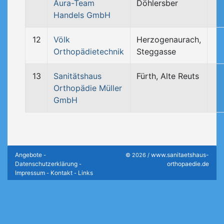
Aura-Team
Döhlersber
Handels GmbH
12
Völk
Herzogenaurach,
Orthopädietechnik
Steggasse
13
Sanitätshaus
Fürth, Alte Reuts
Orthopädie Müller
GmbH
Angebote
www.sanitaetshaus-
-
© 2026 /
Datenschutzerklärung
orthopaedie.de
-
Impressum
Kontakt
Links
-
-