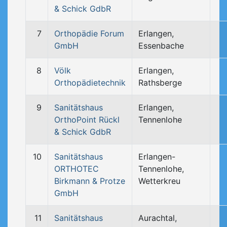
& Schick GdbR
7
Orthopädie Forum
Erlangen,
GmbH
Essenbache
8
Völk
Erlangen,
Orthopädietechnik
Rathsberge
9
Sanitätshaus
Erlangen,
OrthoPoint Rückl
Tennenlohe
& Schick GdbR
10
Sanitätshaus
Erlangen-
ORTHOTEC
Tennenlohe,
Birkmann & Protze
Wetterkreu
GmbH
11
Sanitätshaus
Aurachtal,