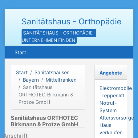
Sanitätshaus - Orthopädie
SANITÄTSHAUS - ORTHOPÄDIE -
UNTERNEHMEN FINDEN
Start
Start
Sanitätshäuser
Angebote
Bayern
Mittelfranken
Sanitätshaus
Elektromobile
ORTHOTEC Birkmann &
Treppenlift
Protze GmbH
Notruf-
System
Sanitätshaus ORTHOTEC
Altersvorsorge
Birkmann & Protze GmbH
Haus
verkaufen
Anschrift