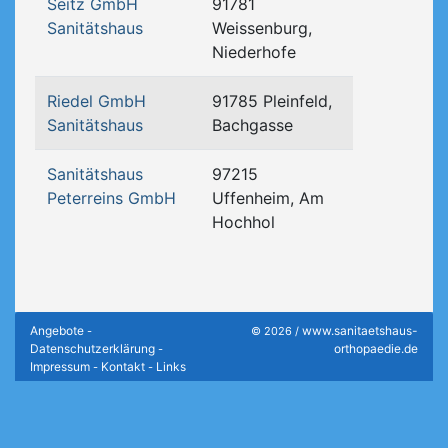
Seitz GmbH
91781
Sanitätshaus
Weissenburg,
Niederhofe
Riedel GmbH
91785 Pleinfeld,
Sanitätshaus
Bachgasse
Sanitätshaus
97215
Peterreins GmbH
Uffenheim, Am
Hochhol
Angebote
www.sanitaetshaus-
-
© 2026 /
Datenschutzerklärung
orthopaedie.de
-
Impressum
Kontakt
Links
-
-