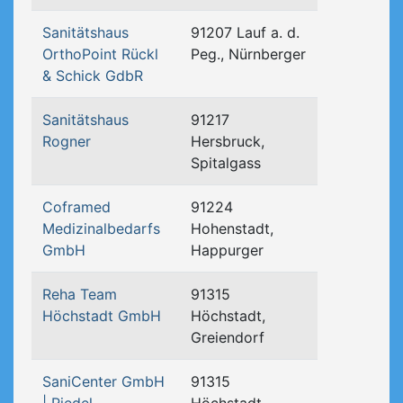
Sanitätshaus
91207 Lauf a. d.
OrthoPoint Rückl
Peg., Nürnberger
& Schick GdbR
Sanitätshaus
91217
Rogner
Hersbruck,
Spitalgass
Coframed
91224
Medizinalbedarfs
Hohenstadt,
GmbH
Happurger
Reha Team
91315
Höchstadt GmbH
Höchstadt,
Greiendorf
SaniCenter GmbH
91315