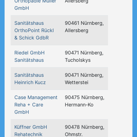
Orthopädie Müller
Allersberg
GmbH
Sanitätshaus
90461 Nürnberg,
OrthoPoint Rückl
Allersberg
& Schick GdbR
Riedel GmbH
90471 Nürnberg,
Sanitätshaus
Tucholskys
Sanitätshaus
90471 Nürnberg,
Heinrich Kucz
Wetterstei
Case Management
90475 Nürnberg,
Reha + Care
Hermann-Ko
GmbH
Küffner GmbH
90478 Nürnberg,
Rehatechnik
Ohmstr.