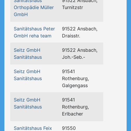
Sanitätshaus
91522 Ansbach,
Orthopädie Müller
Turnitzstr
GmbH
Sanitätshaus Peter
91522 Ansbach,
GmbH reha team
Draisstr.
Seitz GmbH
91522 Ansbach,
Sanitätshaus
Joh.-Seb.-
Seitz GmbH
91541
Sanitätshaus
Rothenburg,
Galgengass
Seitz GmbH
91541
Sanitätshaus
Rothenburg,
Erlbacher
Sanitätshaus Feix
91550