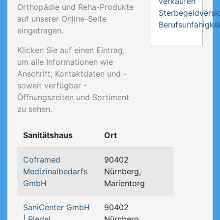
verkaufen
Orthopädie und Reha-Produkte
Sterbegeldversi
auf unserer Online-Seite
Berufsunfähigkei
eingetragen.
Klicken Sie auf einen Eintrag,
um alle Informationen wie
Anschrift, Kontaktdaten und -
soweit verfügbar -
Öffnungszeiten und Sortiment
zu sehen.
Sanitätshaus
Ort
Coframed
90402
Medizinalbedarfs
Nürnberg,
GmbH
Marientorg
SaniCenter GmbH
90402
| Riedel
Nürnberg,