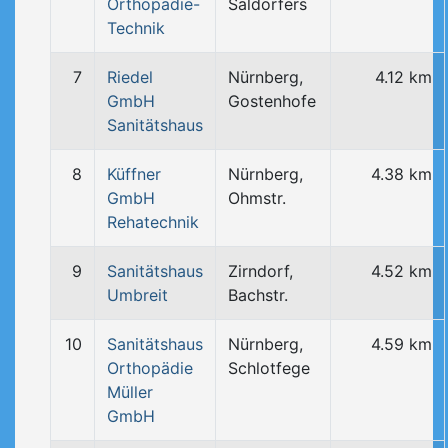
Orthopädie-
Saldorfers
Technik
7
Riedel
Nürnberg,
4.12 km
GmbH
Gostenhofe
Sanitätshaus
8
Küffner
Nürnberg,
4.38 km
GmbH
Ohmstr.
Rehatechnik
9
Sanitätshaus
Zirndorf,
4.52 km
Umbreit
Bachstr.
10
Sanitätshaus
Nürnberg,
4.59 km
Orthopädie
Schlotfege
Müller
GmbH