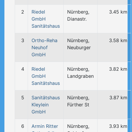
2
Riedel
Nürnberg,
3.45 km
GmbH
Dianastr.
Sanitätshaus
3
Ortho-Reha
Nürnberg,
3.58 km
Neuhof
Neuburger
GmbH
4
Riedel
Nürnberg,
3.82 km
GmbH
Landgraben
Sanitätshaus
5
Sanitätshaus
Nürnberg,
3.87 km
Kleylein
Fürther St
GmbH
6
Armin Ritter
Nürnberg,
3.93 km