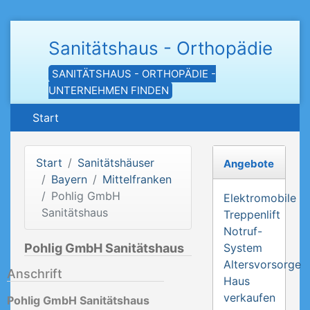
Sanitätshaus - Orthopädie
SANITÄTSHAUS - ORTHOPÄDIE -
UNTERNEHMEN FINDEN
Start
Start
Sanitätshäuser
Angebote
Bayern
Mittelfranken
Pohlig GmbH
Elektromobile
Sanitätshaus
Treppenlift
Notruf-
Pohlig GmbH Sanitätshaus
System
Altersvorsorge
Anschrift
Haus
verkaufen
Pohlig GmbH Sanitätshaus