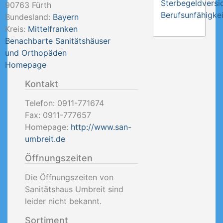
Sterbegeldversi
90763
Fürth
Berufsunfähigkei
Bundesland:
Bayern
Kreis:
Mittelfranken
Benachbarte Sanitätshäuser
und Orthopäden
Homepage
Kontakt
Telefon:
0911-771674
Fax:
0911-777657
Homepage:
http://www.san-
umbreit.de
Öffnungszeiten
Die Öffnungszeiten von
Sanitätshaus Umbreit sind
leider nicht bekannt.
Sortiment