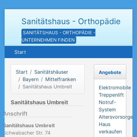
Sanitätshaus - Orthopädie
SANITÄTSHAUS - ORTHOPÄDIE -
UNTERNEHMEN FINDEN
Start
Start
Sanitätshäuser
Angebote
Bayern
Mittelfranken
Sanitätshaus Umbreit
Elektromobile
Treppenlift
Sanitätshaus Umbreit
Notruf-
System
Anschrift
Altersvorsorge
Haus
Sanitätshaus Umbreit
verkaufen
Schwabacher Str. 74