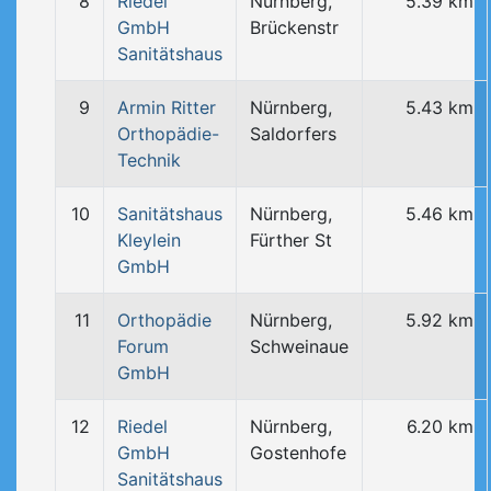
8
Riedel
Nürnberg,
5.39 km
GmbH
Brückenstr
Sanitätshaus
9
Armin Ritter
Nürnberg,
5.43 km
Orthopädie-
Saldorfers
Technik
10
Sanitätshaus
Nürnberg,
5.46 km
Kleylein
Fürther St
GmbH
11
Orthopädie
Nürnberg,
5.92 km
Forum
Schweinaue
GmbH
12
Riedel
Nürnberg,
6.20 km
GmbH
Gostenhofe
Sanitätshaus