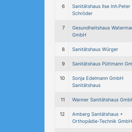
6
Sanitätshaus Ilse Inh.Peter
Schröder
7
Gesundheitshaus Waterma
GmbH
8
Sanitätshaus Würger
9
Sanitätshaus Püttmann G
10
Sonja Edelmann GmbH
Sanitätshaus
11
Wanner Sanitätshaus Gmb
12
Amberg Santätshaus +
Orthopädie-Technik GmbH