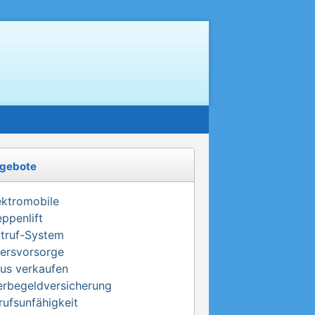
gebote
ektromobile
eppenlift
truf-System
tersvorsorge
us verkaufen
erbegeldversicherung
rufsunfähigkeit