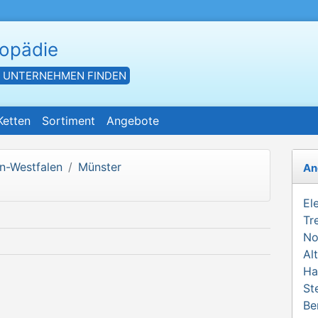
hopädie
- UNTERNEHMEN FINDEN
Ketten
Sortiment
Angebote
n-Westfalen
Münster
An
El
Tr
No
Al
Ha
St
Be