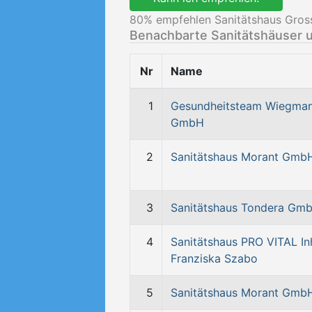
80
% empfehlen Sanitätshaus Gros
Benachbarte Sanitätshäuser 
Nr
Name
1
Gesundheitsteam Wiegma
GmbH
2
Sanitätshaus Morant Gmb
3
Sanitätshaus Tondera Gm
4
Sanitätshaus PRO VITAL In
Franziska Szabo
5
Sanitätshaus Morant Gmb