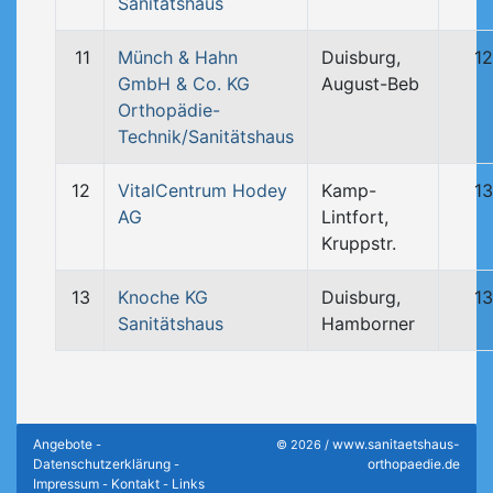
Sanitätshaus
11
Münch & Hahn
Duisburg,
1
GmbH & Co. KG
August-Beb
Orthopädie-
Technik/Sanitätshaus
12
VitalCentrum Hodey
Kamp-
1
AG
Lintfort,
Kruppstr.
13
Knoche KG
Duisburg,
1
Sanitätshaus
Hamborner
Angebote
www.sanitaetshaus-
-
© 2026 /
Datenschutzerklärung
orthopaedie.de
-
Impressum
Kontakt
Links
-
-