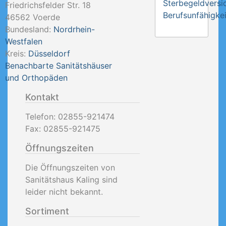
Sterbegeldversi
Friedrichsfelder Str. 18
Berufsunfähigkei
46562
Voerde
Bundesland:
Nordrhein-
Westfalen
Kreis:
Düsseldorf
Benachbarte Sanitätshäuser
und Orthopäden
Kontakt
Telefon:
02855-921474
Fax:
02855-921475
Öffnungszeiten
Die Öffnungszeiten von
Sanitätshaus Kaling sind
leider nicht bekannt.
Sortiment