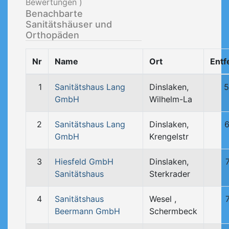
Bewertungen )
Benachbarte
Sanitätshäuser und
Orthopäden
Nr
Name
Ort
Entf
1
Sanitätshaus Lang
Dinslaken,
5
GmbH
Wilhelm-La
2
Sanitätshaus Lang
Dinslaken,
6
GmbH
Krengelstr
3
Hiesfeld GmbH
Dinslaken,
Sanitätshaus
Sterkrader
4
Sanitätshaus
Wesel ,
Beermann GmbH
Schermbeck