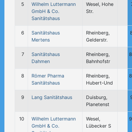
5
Wilhelm Luttermann
Wesel, Hohe
GmbH & Co.
Str.
Sanitätshaus
6
Sanitätshaus
Rheinberg,
Mertens
Gelderstr.
7
Sanitätshaus
Rheinberg,
8
Dahmen
Bahnhofstr
8
Römer Pharma
Rheinberg,
8
Sanitätshaus
Hubert-Und
9
Lang Sanitätshaus
Duisburg,
Planetenst
10
Wilhelm Luttermann
Wesel,
9
GmbH & Co.
Lübecker S