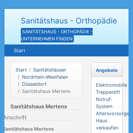
Sanitätshaus - Orthopädie
SANITÄTSHAUS - ORTHOPÄDIE -
UNTERNEHMEN FINDEN
Start
Start
Sanitätshäuser
Angebote
Nordrhein-Westfalen
Düsseldorf
Elektromobile
Sanitätshaus Mertens
Treppenlift
Notruf-
Sanitätshaus Mertens
System
Altersvorsorge
Anschrift
Haus
verkaufen
Sanitätshaus Mertens