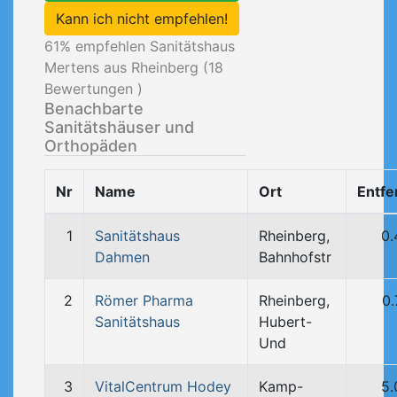
Kann ich nicht empfehlen!
61
% empfehlen Sanitätshaus
Mertens aus Rheinberg (
18
Bewertungen )
Benachbarte
Sanitätshäuser und
Orthopäden
Nr
Name
Ort
Entfe
1
Sanitätshaus
Rheinberg,
0.
Dahmen
Bahnhofstr
2
Römer Pharma
Rheinberg,
0
Sanitätshaus
Hubert-
Und
3
VitalCentrum Hodey
Kamp-
5.