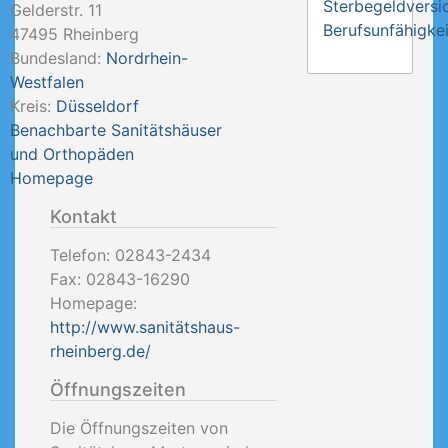
Sterbegeldversi
Gelderstr. 11
Berufsunfähigkei
47495
Rheinberg
Bundesland:
Nordrhein-
Westfalen
Kreis:
Düsseldorf
Benachbarte Sanitätshäuser
und Orthopäden
Homepage
Kontakt
Telefon:
02843-2434
Fax:
02843-16290
Homepage:
http://www.sanitätshaus-
rheinberg.de/
Öffnungszeiten
Die Öffnungszeiten von