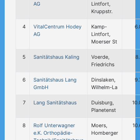
AG
Lintfort,
Kruppstr.
4
VitalCentrum Hodey
Kamp-
6
AG
Lintfort,
Moerser St
5
Sanitätshaus Kaling
Voerde,
8
Friedrichs
6
Sanitätshaus Lang
Dinslaken,
9
GmbH
Wilhelm-La
7
Lang Sanitätshaus
Duisburg,
10
Planetenst
8
Rolf Unterwagner
Moers,
10
e.K. Orthopädie-
Homberger