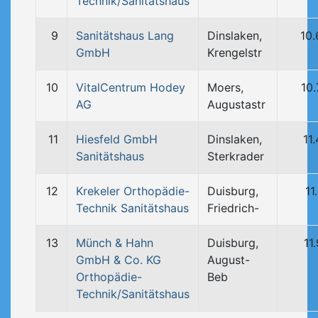
Technik/Sanitätshaus
9
Sanitätshaus Lang
Dinslaken,
10
GmbH
Krengelstr
10
VitalCentrum Hodey
Moers,
10
AG
Augustastr
11
Hiesfeld GmbH
Dinslaken,
11
Sanitätshaus
Sterkrader
12
Krekeler Orthopädie-
Duisburg,
11
Technik Sanitätshaus
Friedrich-
13
Münch & Hahn
Duisburg,
11
GmbH & Co. KG
August-
Orthopädie-
Beb
Technik/Sanitätshaus