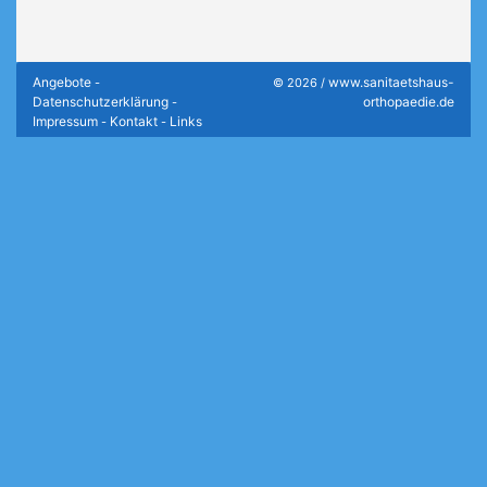
Angebote
www.sanitaetshaus-
-
© 2026 /
Datenschutzerklärung
orthopaedie.de
-
Impressum
Kontakt
Links
-
-