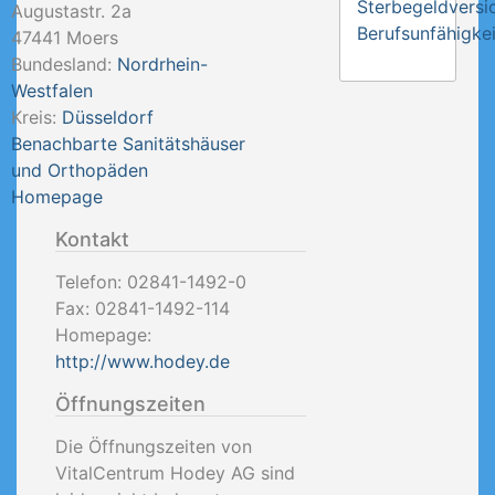
Sterbegeldversi
Augustastr. 2a
Berufsunfähigkei
47441
Moers
Bundesland:
Nordrhein-
Westfalen
Kreis:
Düsseldorf
Benachbarte Sanitätshäuser
und Orthopäden
Homepage
Kontakt
Telefon:
02841-1492-0
Fax:
02841-1492-114
Homepage:
http://www.hodey.de
Öffnungszeiten
Die Öffnungszeiten von
VitalCentrum Hodey AG sind