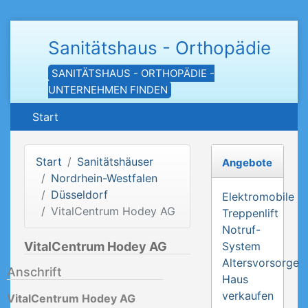
Sanitätshaus - Orthopädie
SANITÄTSHAUS - ORTHOPÄDIE -
UNTERNEHMEN FINDEN
Start
Start
Sanitätshäuser
Angebote
Nordrhein-Westfalen
Düsseldorf
Elektromobile
VitalCentrum Hodey AG
Treppenlift
Notruf-
VitalCentrum Hodey AG
System
Altersvorsorge
Anschrift
Haus
verkaufen
VitalCentrum Hodey AG