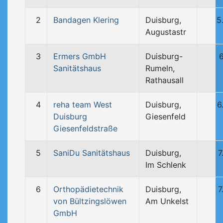
2
Bandagen Klering
Duisburg,
5
Augustastr
3
Ermers GmbH
Duisburg-
Sanitätshaus
Rumeln,
Rathausall
4
reha team West
Duisburg,
6
Duisburg
Giesenfeld
Giesenfeldstraße
5
SaniDu Sanitätshaus
Duisburg,
7
Im Schlenk
6
Orthopädietechnik
Duisburg,
7
von Bültzingslöwen
Am Unkelst
GmbH