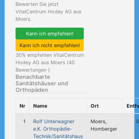
Bewerten Sie jetzt
VitalCentrum Hodey AG aus
Moers.
Kann ich empfehlen!
Kann ich nicht empfehlen!
30
% empfehlen VitalCentrum
Hodey AG aus Moers (
40
Bewertungen )
Benachbarte
Sanitätshäuser und
Orthopäden
Nr
Name
Ort
Entf
1
Rolf Unterwagner
Moers,
0
e.K. Orthopädie-
Homberger
Technik/Sanitätshaus