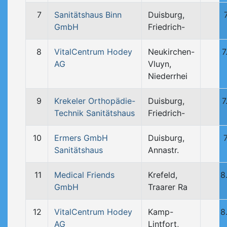
7
Sanitätshaus Binn
Duisburg,
GmbH
Friedrich-
8
VitalCentrum Hodey
Neukirchen-
7
AG
Vluyn,
Niederrhei
9
Krekeler Orthopädie-
Duisburg,
7
Technik Sanitätshaus
Friedrich-
10
Ermers GmbH
Duisburg,
Sanitätshaus
Annastr.
11
Medical Friends
Krefeld,
8
GmbH
Traarer Ra
12
VitalCentrum Hodey
Kamp-
8
AG
Lintfort,