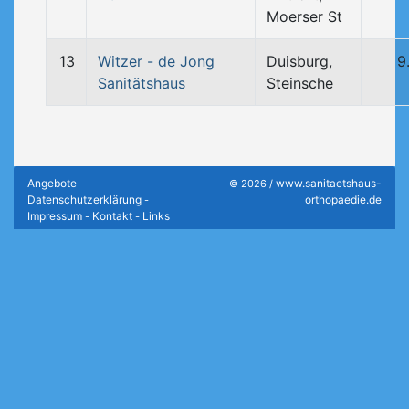
Moerser St
13
Witzer - de Jong
Duisburg,
9
Sanitätshaus
Steinsche
Angebote
www.sanitaetshaus-
-
© 2026 /
Datenschutzerklärung
orthopaedie.de
-
Impressum
Kontakt
Links
-
-