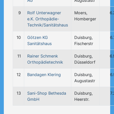
AG
Augustastr
9
Rolf Unterwagner
Moers,
6
e.K. Orthopädie-
Homberger
Technik/Sanitätshaus
10
Götzen KG
Duisburg,
6
Sanitätshaus
Fischerstr
11
Rainer Schmenk
Duisburg,
6
Orthopädietechnik
Düsseldorf
12
Bandagen Klering
Duisburg,
6
Augustastr
13
Sani-Shop Bethesda
Duisburg,
7
GmbH
Heerstr.