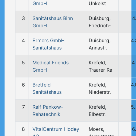
GmbH
Unkelst
3
Sanitätshaus Binn
Duisburg,
4
GmbH
Friedrich-
4
Ermers GmbH
Duisburg,
4
Sanitätshaus
Annastr.
5
Medical Friends
Krefeld,
4
GmbH
Traarer Ra
6
Bretfeld
Krefeld,
4
Sanitätshaus
Niederstr.
7
Ralf Pankow-
Krefeld,
5
Rehatechnik
Elbestr.
8
VitalCentrum Hodey
Moers,
6