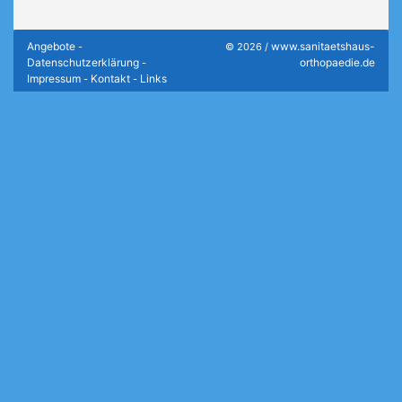
Angebote
www.sanitaetshaus-
-
© 2026 /
Datenschutzerklärung
orthopaedie.de
-
Impressum
Kontakt
Links
-
-