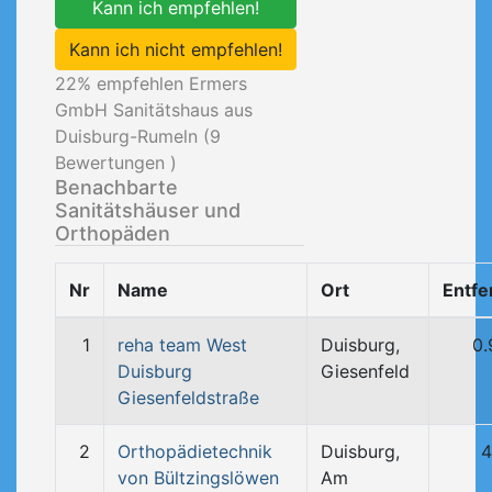
Kann ich empfehlen!
Kann ich nicht empfehlen!
22
% empfehlen Ermers
GmbH Sanitätshaus aus
Duisburg-Rumeln (
9
Bewertungen )
Benachbarte
Sanitätshäuser und
Orthopäden
Nr
Name
Ort
Entfe
1
reha team West
Duisburg,
0.
Duisburg
Giesenfeld
Giesenfeldstraße
2
Orthopädietechnik
Duisburg,
4
von Bültzingslöwen
Am