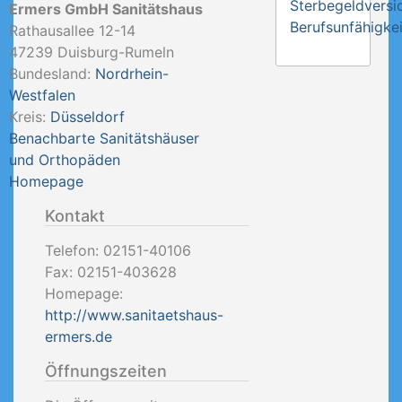
Sterbegeldversi
Ermers GmbH Sanitätshaus
Berufsunfähigkei
Rathausallee 12-14
47239
Duisburg-Rumeln
Bundesland:
Nordrhein-
Westfalen
Kreis:
Düsseldorf
Benachbarte Sanitätshäuser
und Orthopäden
Homepage
Kontakt
Telefon:
02151-40106
Fax:
02151-403628
Homepage:
http://www.sanitaetshaus-
ermers.de
Öffnungszeiten