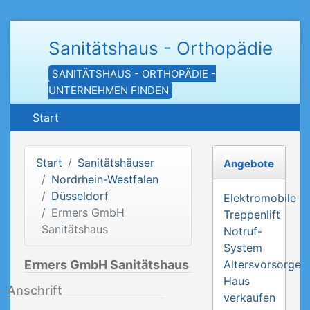
Sanitätshaus - Orthopädie
SANITÄTSHAUS - ORTHOPÄDIE -
UNTERNEHMEN FINDEN
Start
Start
Sanitätshäuser
Angebote
Nordrhein-Westfalen
Düsseldorf
Elektromobile
Ermers GmbH
Treppenlift
Sanitätshaus
Notruf-
System
Ermers GmbH Sanitätshaus
Altersvorsorge
Haus
Anschrift
verkaufen