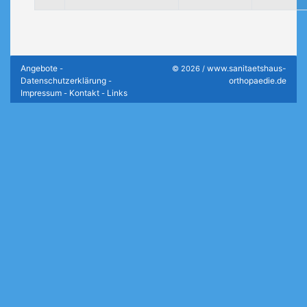
Angebote
www.sanitaetshaus-
-
© 2026 /
Datenschutzerklärung
orthopaedie.de
-
Impressum
Kontakt
Links
-
-