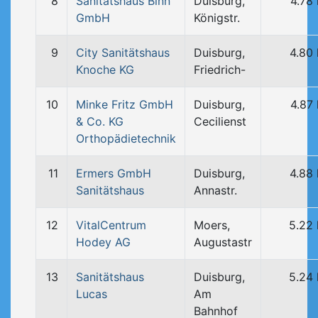
8
Sanitätshaus Binn
Duisburg,
4.78
GmbH
Königstr.
9
City Sanitätshaus
Duisburg,
4.80
Knoche KG
Friedrich-
10
Minke Fritz GmbH
Duisburg,
4.87
& Co. KG
Cecilienst
Orthopädietechnik
11
Ermers GmbH
Duisburg,
4.88
Sanitätshaus
Annastr.
12
VitalCentrum
Moers,
5.22
Hodey AG
Augustastr
13
Sanitätshaus
Duisburg,
5.24
Lucas
Am
Bahnhof