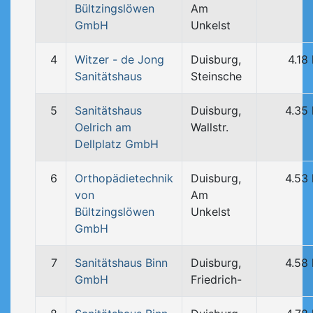
Bültzingslöwen
Am
GmbH
Unkelst
4
Witzer - de Jong
Duisburg,
4.18
Sanitätshaus
Steinsche
5
Sanitätshaus
Duisburg,
4.35
Oelrich am
Wallstr.
Dellplatz GmbH
6
Orthopädietechnik
Duisburg,
4.53
von
Am
Bültzingslöwen
Unkelst
GmbH
7
Sanitätshaus Binn
Duisburg,
4.58
GmbH
Friedrich-