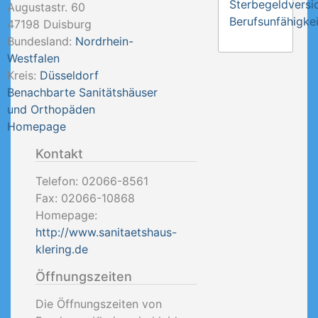
Sterbegeldversi
Augustastr. 60
Berufsunfähigkei
47198
Duisburg
Bundesland:
Nordrhein-
Westfalen
Kreis:
Düsseldorf
Benachbarte Sanitätshäuser
und Orthopäden
Homepage
Kontakt
Telefon:
02066-8561
Fax:
02066-10868
Homepage:
http://www.sanitaetshaus-
klering.de
Öffnungszeiten
Die Öffnungszeiten von