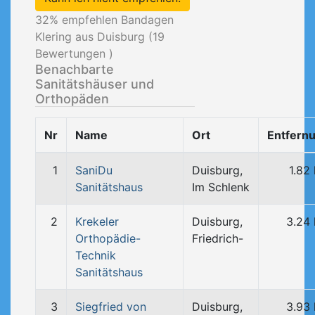
32
% empfehlen Bandagen
Klering aus Duisburg (
19
Bewertungen )
Benachbarte
Sanitätshäuser und
Orthopäden
Nr
Name
Ort
Entfern
1
SaniDu
Duisburg,
1.82
Sanitätshaus
Im Schlenk
2
Krekeler
Duisburg,
3.24
Orthopädie-
Friedrich-
Technik
Sanitätshaus
3
Siegfried von
Duisburg,
3.93