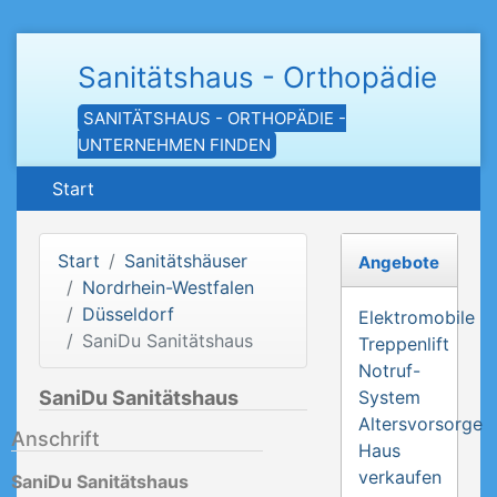
Sanitätshaus - Orthopädie
SANITÄTSHAUS - ORTHOPÄDIE -
UNTERNEHMEN FINDEN
Start
Start
Sanitätshäuser
Angebote
Nordrhein-Westfalen
Düsseldorf
Elektromobile
SaniDu Sanitätshaus
Treppenlift
Notruf-
SaniDu Sanitätshaus
System
Altersvorsorge
Anschrift
Haus
verkaufen
SaniDu Sanitätshaus