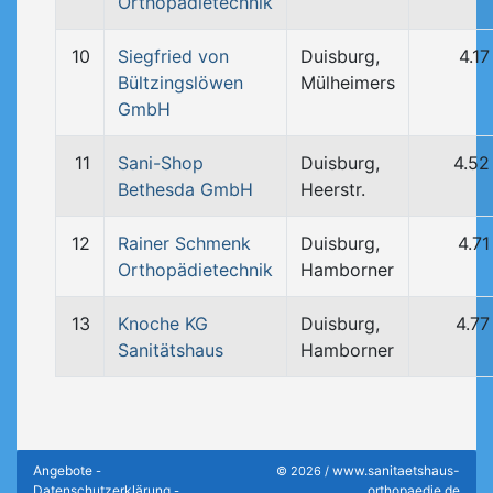
Orthopädietechnik
10
Siegfried von
Duisburg,
4.1
Bültzingslöwen
Mülheimers
GmbH
11
Sani-Shop
Duisburg,
4.52
Bethesda GmbH
Heerstr.
12
Rainer Schmenk
Duisburg,
4.7
Orthopädietechnik
Hamborner
13
Knoche KG
Duisburg,
4.77
Sanitätshaus
Hamborner
Angebote
www.sanitaetshaus-
-
© 2026 /
Datenschutzerklärung
orthopaedie.de
-