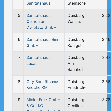
Sanitätshaus
Steinsche
5
Sanitätshaus
Duisburg,
3.22
Oelrich am
Wallstr.
Dellplatz GmbH
6
Sanitätshaus Binn
Duisburg,
3.46
GmbH
Königstr.
7
Sanitätshaus
Duisburg,
3.47
Lucas
Am
Bahnhof
8
City Sanitätshaus
Duisburg,
3.56
Knoche KG
Friedrich-
9
Minke Fritz GmbH
Duisburg,
3.78
& Co. KG
Cecilienst