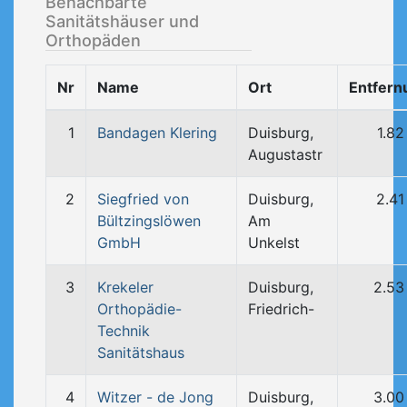
Benachbarte
Sanitätshäuser und
Orthopäden
Nr
Name
Ort
Entfern
1
Bandagen Klering
Duisburg,
1.8
Augustastr
2
Siegfried von
Duisburg,
2.41
Bültzingslöwen
Am
GmbH
Unkelst
3
Krekeler
Duisburg,
2.53
Orthopädie-
Friedrich-
Technik
Sanitätshaus
4
Witzer - de Jong
Duisburg,
3.00