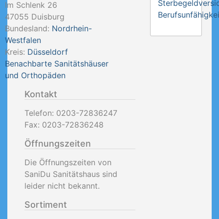
Sterbegeldversi
Im Schlenk 26
Berufsunfähigkei
47055
Duisburg
Bundesland:
Nordrhein-
Westfalen
Kreis:
Düsseldorf
Benachbarte Sanitätshäuser
und Orthopäden
Kontakt
Telefon:
0203-72836247
Fax:
0203-72836248
Öffnungszeiten
Die Öffnungszeiten von
SaniDu Sanitätshaus sind
leider nicht bekannt.
Sortiment