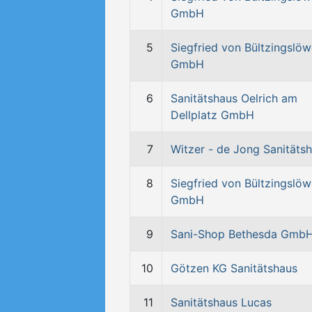
GmbH
5
Siegfried von Bültzingslö
GmbH
6
Sanitätshaus Oelrich am
Dellplatz GmbH
7
Witzer - de Jong Sanitäts
8
Siegfried von Bültzingslö
GmbH
9
Sani-Shop Bethesda Gmb
10
Götzen KG Sanitätshaus
11
Sanitätshaus Lucas