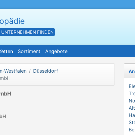
hopädie
- UNTERNEHMEN FINDEN
Ketten
Sortiment
Angebote
n-Westfalen
Düsseldorf
An
 GmbH
El
GmbH
Tr
No
Al
Ha
mbH
St
Be