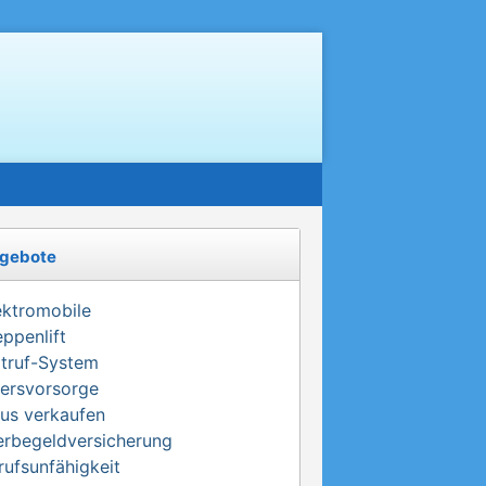
gebote
ektromobile
eppenlift
truf-System
tersvorsorge
us verkaufen
erbegeldversicherung
rufsunfähigkeit