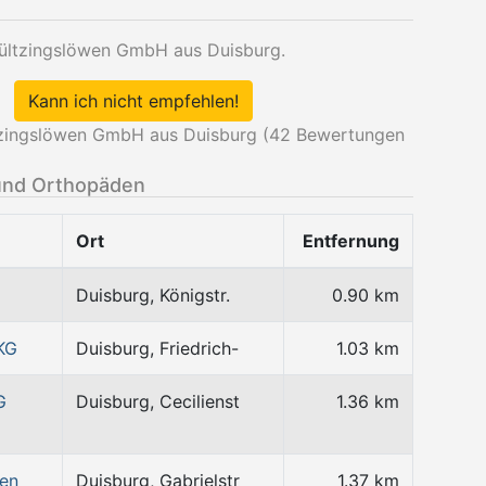
 Bültzingslöwen GmbH aus Duisburg.
Kann ich nicht empfehlen!
tzingslöwen GmbH aus Duisburg (
42
Bewertungen
und Orthopäden
Ort
Entfernung
Duisburg, Königstr.
0.90 km
KG
Duisburg, Friedrich-
1.03 km
G
Duisburg, Cecilienst
1.36 km
wen
Duisburg, Gabrielstr
1.37 km