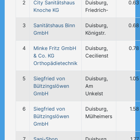
2
City Sanitätshaus
Duisburg,
0.63
Knoche KG
Friedrich-
3
Sanitätshaus Binn
Duisburg,
0.68
GmbH
Königstr.
4
Minke Fritz GmbH
Duisburg,
0.78
& Co. KG
Cecilienst
Orthopädietechnik
5
Siegfried von
Duisburg,
1.0
Bültzingslöwen
Am
GmbH
Unkelst
6
Siegfried von
Duisburg,
1.5
Bültzingslöwen
Mülheimers
GmbH
7
Sani-Shop
Duisburg,
1.7