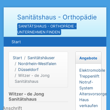
Sanitätshaus - Orthopädie
SANITÄTSHAUS - ORTHOPÄDIE -
UNTERNEHMEN FINDEN
Start
Start
Sanitätshäuser
Angebote
Nordrhein-Westfalen
Düsseldorf
Elektromobile
Witzer - de Jong
Treppenlift
Sanitätshaus
Notruf-
System
Witzer - de Jong
Altersvorsorge
Sanitätshaus
Haus
verkaufen
Anschrift