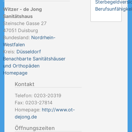
Sterbegeldversi
Berufsunfähigkei
Witzer - de Jong
Sanitätshaus
Steinsche Gasse 27
47051
Duisburg
Bundesland:
Nordrhein-
Westfalen
Kreis:
Düsseldorf
Benachbarte Sanitätshäuser
und Orthopäden
Homepage
Kontakt
Telefon:
0203-20319
Fax:
0203-27814
Homepage:
http://www.ot-
dejong.de
Öffnungszeiten