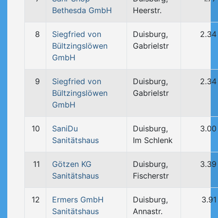
Bethesda GmbH
Heerstr.
8
Siegfried von
Duisburg,
2.34
Bültzingslöwen
Gabrielstr
GmbH
9
Siegfried von
Duisburg,
2.34
Bültzingslöwen
Gabrielstr
GmbH
10
SaniDu
Duisburg,
3.00
Sanitätshaus
Im Schlenk
11
Götzen KG
Duisburg,
3.39
Sanitätshaus
Fischerstr
12
Ermers GmbH
Duisburg,
3.91
Sanitätshaus
Annastr.