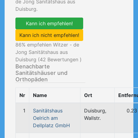
de Jong Sanitätshaus aus
Duisburg.
Kann ich empfehlen!
Kann ich nicht empfehlen!
86
% empfehlen Witzer - de
Jong Sanitätshaus aus
Duisburg (
42
Bewertungen )
Benachbarte
Sanitätshäuser und
Orthopäden
Nr
Name
Ort
Entfern
1
Sanitätshaus
Duisburg,
0.23
Oelrich am
Wallstr.
Dellplatz GmbH