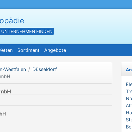
hopädie
- UNTERNEHMEN FINDEN
Ketten
Sortiment
Angebote
n-Westfalen
Düsseldorf
An
 GmbH
El
GmbH
Tr
No
Al
Ha
mbH
St
Be