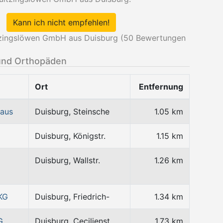
Kann ich nicht empfehlen!
tzingslöwen GmbH aus Duisburg (
50
Bewertungen
und Orthopäden
Ort
Entfernung
haus
Duisburg, Steinsche
1.05 km
Duisburg, Königstr.
1.15 km
Duisburg, Wallstr.
1.26 km
KG
Duisburg, Friedrich-
1.34 km
G
Duisburg, Cecilienst
1.73 km