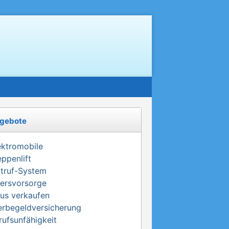
gebote
ektromobile
eppenlift
truf-System
tersvorsorge
us verkaufen
erbegeldversicherung
rufsunfähigkeit