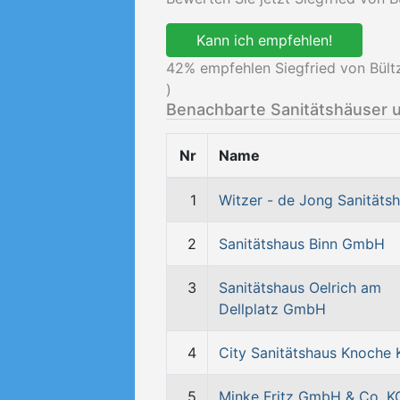
Kann ich empfehlen!
42
% empfehlen Siegfried von Bül
)
Benachbarte Sanitätshäuser 
Nr
Name
1
Witzer - de Jong Sanitäts
2
Sanitätshaus Binn GmbH
3
Sanitätshaus Oelrich am
Dellplatz GmbH
4
City Sanitätshaus Knoche 
5
Minke Fritz GmbH & Co. K