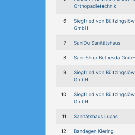
Orthopädietechnik
6
Siegfried von Bültzingslö
GmbH
7
SaniDu Sanitätshaus
8
Sani-Shop Bethesda Gmb
9
Siegfried von Bültzingslö
GmbH
10
Siegfried von Bültzingslö
GmbH
11
Sanitätshaus Lucas
12
Bandagen Klering