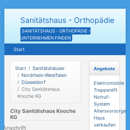
Sanitätshaus - Orthopädie
SANITÄTSHAUS - ORTHOPÄDIE -
UNTERNEHMEN FINDEN
Start
Start
Sanitätshäuser
Angebote
Nordrhein-Westfalen
Düsseldorf
Elektromobile
City Sanitätshaus
Treppenlift
Knoche KG
Notruf-
System
City Sanitätshaus Knoche
Altersvorsorge
KG
Haus
verkaufen
Anschrift