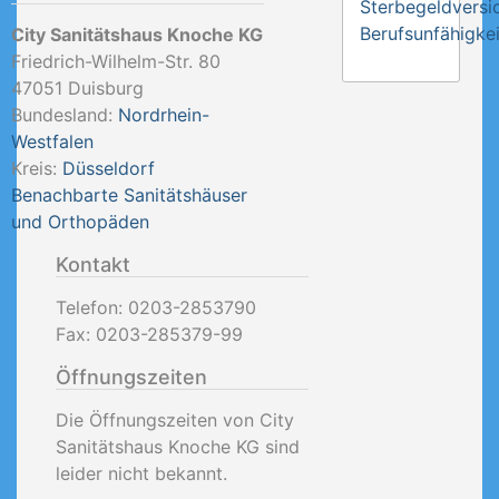
Sterbegeldversi
Berufsunfähigkei
City Sanitätshaus Knoche KG
Friedrich-Wilhelm-Str. 80
47051
Duisburg
Bundesland:
Nordrhein-
Westfalen
Kreis:
Düsseldorf
Benachbarte Sanitätshäuser
und Orthopäden
Kontakt
Telefon:
0203-2853790
Fax:
0203-285379-99
Öffnungszeiten
Die Öffnungszeiten von City
Sanitätshaus Knoche KG sind
leider nicht bekannt.