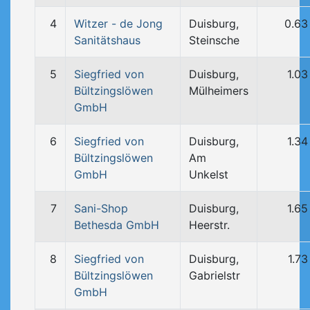
4
Witzer - de Jong
Duisburg,
0.63
Sanitätshaus
Steinsche
5
Siegfried von
Duisburg,
1.0
Bültzingslöwen
Mülheimers
GmbH
6
Siegfried von
Duisburg,
1.3
Bültzingslöwen
Am
GmbH
Unkelst
7
Sani-Shop
Duisburg,
1.6
Bethesda GmbH
Heerstr.
8
Siegfried von
Duisburg,
1.7
Bültzingslöwen
Gabrielstr
GmbH