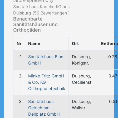
59
% empfehlen City
Sanitätshaus Knoche KG aus
Duisburg (
56
Bewertungen )
Benachbarte
Sanitätshäuser und
Orthopäden
Nr
Name
Ort
Entfern
1
Sanitätshaus Binn
Duisburg,
0.28
GmbH
Königstr.
2
Minke Fritz GmbH
Duisburg,
0.47
& Co. KG
Cecilienst
Orthopädietechnik
3
Sanitätshaus
Duisburg,
0.51
Oelrich am
Wallstr.
Dellplatz GmbH