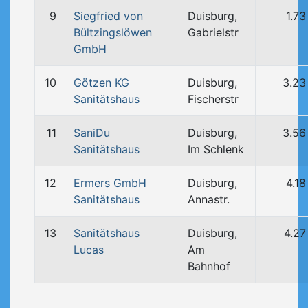
9
Siegfried von
Duisburg,
1.7
Bültzingslöwen
Gabrielstr
GmbH
10
Götzen KG
Duisburg,
3.23
Sanitätshaus
Fischerstr
11
SaniDu
Duisburg,
3.56
Sanitätshaus
Im Schlenk
12
Ermers GmbH
Duisburg,
4.1
Sanitätshaus
Annastr.
13
Sanitätshaus
Duisburg,
4.27
Lucas
Am
Bahnhof