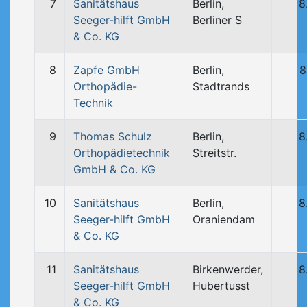
7
Sanitätshaus
Berlin,
8
Seeger-hilft GmbH
Berliner S
& Co. KG
8
Zapfe GmbH
Berlin,
8
Orthopädie-
Stadtrands
Technik
9
Thomas Schulz
Berlin,
8
Orthopädietechnik
Streitstr.
GmbH & Co. KG
10
Sanitätshaus
Berlin,
8
Seeger-hilft GmbH
Oraniendam
& Co. KG
11
Sanitätshaus
Birkenwerder,
8
Seeger-hilft GmbH
Hubertusst
& Co. KG