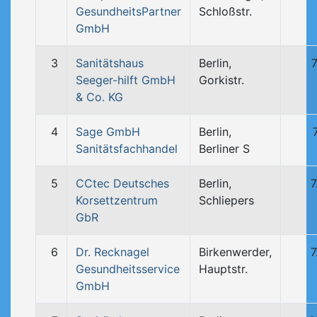
GesundheitsPartner
Schloßstr.
GmbH
3
Sanitätshaus
Berlin,
Seeger-hilft GmbH
Gorkistr.
& Co. KG
4
Sage GmbH
Berlin,
Sanitätsfachhandel
Berliner S
5
CCtec Deutsches
Berlin,
7
Korsettzentrum
Schliepers
GbR
6
Dr. Recknagel
Birkenwerder,
7
Gesundheitsservice
Hauptstr.
GmbH