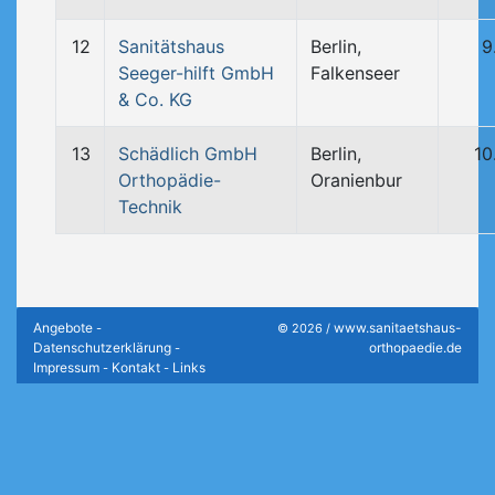
12
Sanitätshaus
Berlin,
9
Seeger-hilft GmbH
Falkenseer
& Co. KG
13
Schädlich GmbH
Berlin,
10
Orthopädie-
Oranienbur
Technik
Angebote
www.sanitaetshaus-
-
© 2026 /
Datenschutzerklärung
orthopaedie.de
-
Impressum
Kontakt
Links
-
-