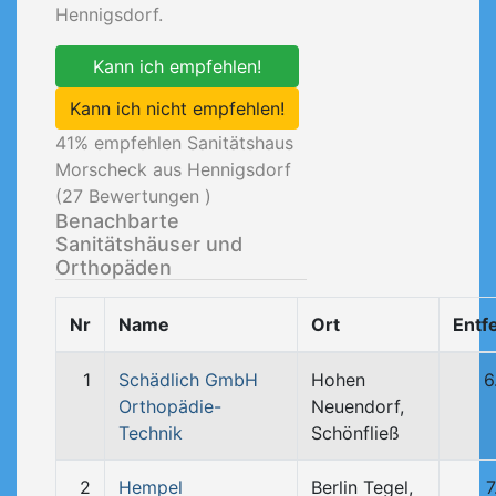
Hennigsdorf.
Kann ich empfehlen!
Kann ich nicht empfehlen!
41
% empfehlen Sanitätshaus
Morscheck aus Hennigsdorf
(
27
Bewertungen )
Benachbarte
Sanitätshäuser und
Orthopäden
Nr
Name
Ort
Entf
1
Schädlich GmbH
Hohen
6
Orthopädie-
Neuendorf,
Technik
Schönfließ
2
Hempel
Berlin Tegel,
7