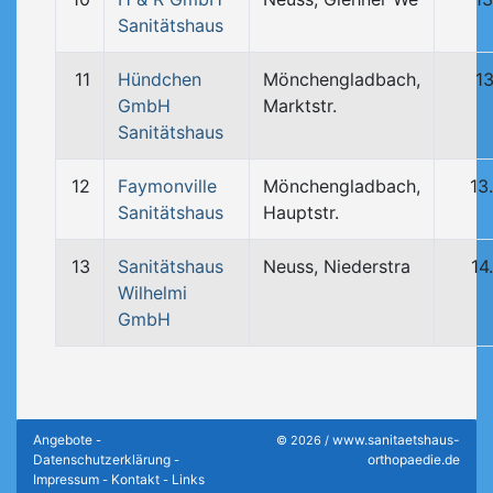
Sanitätshaus
11
Hündchen
Mönchengladbach,
13
GmbH
Marktstr.
Sanitätshaus
12
Faymonville
Mönchengladbach,
13
Sanitätshaus
Hauptstr.
13
Sanitätshaus
Neuss, Niederstra
14
Wilhelmi
GmbH
Angebote
www.sanitaetshaus-
-
© 2026 /
Datenschutzerklärung
orthopaedie.de
-
Impressum
Kontakt
Links
-
-