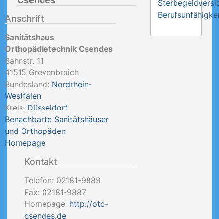
Csendes
Sterbegeldversi
Berufsunfähigkei
Anschrift
Sanitätshaus
Orthopädietechnik Csendes
Bahnstr. 11
41515
Grevenbroich
Bundesland:
Nordrhein-
Westfalen
Kreis:
Düsseldorf
Benachbarte Sanitätshäuser
und Orthopäden
Homepage
Kontakt
Telefon:
02181-9889
Fax:
02181-9887
Homepage:
http://otc-
csendes.de