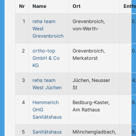
Nr
Name
Ort
Entf
1
reha team
Grevenbroich,
0
West
von-Werth-
Grevenbroich
2
ortho-top
Grevenbroich,
0
GmbH & Co
Merkatorst
KG
3
reha team
Jüchen, Neusser
4
West Jüchen
St
4
Hemmerich
Bedburg-Kaster,
9
OHG
Am Rathaus
Sanitätshaus
5
Sanitätshaus
Mönchengladbach,
9