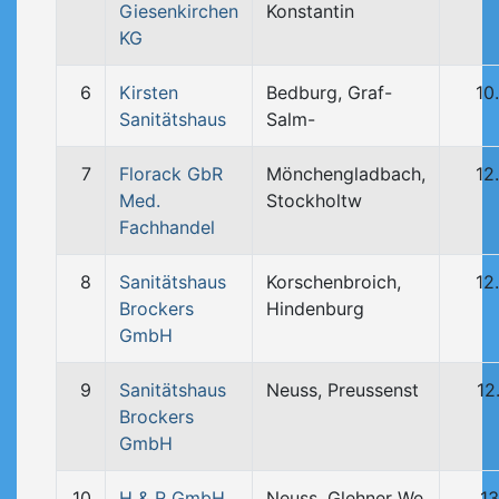
Giesenkirchen
Konstantin
KG
6
Kirsten
Bedburg, Graf-
10
Sanitätshaus
Salm-
7
Florack GbR
Mönchengladbach,
12
Med.
Stockholtw
Fachhandel
8
Sanitätshaus
Korschenbroich,
12
Brockers
Hindenburg
GmbH
9
Sanitätshaus
Neuss, Preussenst
12
Brockers
GmbH
10
H & R GmbH
Neuss, Glehner We
13