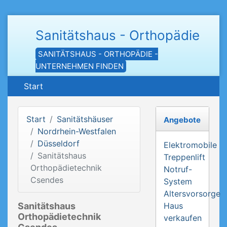
Sanitätshaus - Orthopädie
SANITÄTSHAUS - ORTHOPÄDIE -
UNTERNEHMEN FINDEN
Start
Start
Sanitätshäuser
Angebote
Nordrhein-Westfalen
Düsseldorf
Elektromobile
Sanitätshaus
Treppenlift
Orthopädietechnik
Notruf-
Csendes
System
Altersvorsorge
Sanitätshaus
Haus
Orthopädietechnik
verkaufen