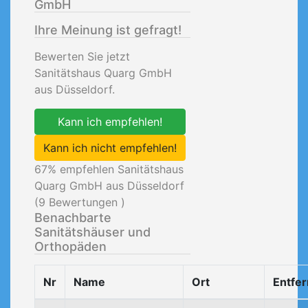
GmbH
Ihre Meinung ist gefragt!
Bewerten Sie jetzt
Sanitätshaus Quarg GmbH
aus Düsseldorf.
Kann ich empfehlen!
Kann ich nicht empfehlen!
67
% empfehlen Sanitätshaus
Quarg GmbH aus Düsseldorf
(
9
Bewertungen )
Benachbarte
Sanitätshäuser und
Orthopäden
Nr
Name
Ort
Entfe