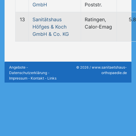
GmbH
Poststr.
13
Sanitätshaus
Ratingen,
5.
Höfges & Koch
Calor-Emag
GmbH & Co. KG
Angebote
www.sanitaetshaus-
-
© 2026 /
Datenschutzerklärung
orthopaedie.de
-
Impressum
Kontakt
Links
-
-