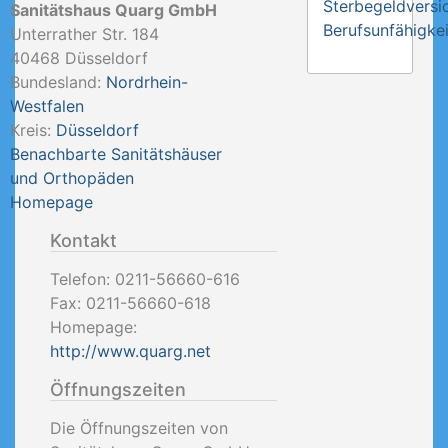
Sterbegeldversi
Sanitätshaus Quarg GmbH
Berufsunfähigkei
Unterrather Str. 184
40468
Düsseldorf
Bundesland:
Nordrhein-
Westfalen
Kreis:
Düsseldorf
Benachbarte Sanitätshäuser
und Orthopäden
Homepage
Kontakt
Telefon:
0211-56660-616
Fax:
0211-56660-618
Homepage:
http://www.quarg.net
Öffnungszeiten
Die Öffnungszeiten von