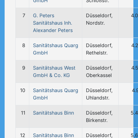
GmbH
Schloßstr.
7
G. Peters
Düsseldorf,
4.
Sanitätshaus Inh.
Nordstr.
Alexander Peters
8
Sanitätshaus Quarg
Düsseldorf,
4.
GmbH
Rethelstr.
9
Sanitätshaus West
Düsseldorf,
4.
GmbH & Co. KG
Oberkassel
10
Sanitätshaus Quarg
Düsseldorf,
4.
GmbH
Uhlandstr.
11
Sanitätshaus Binn
Düsseldorf,
5.
Birkenstr.
12
Sanitätshaus Binn
Düsseldorf,
5.