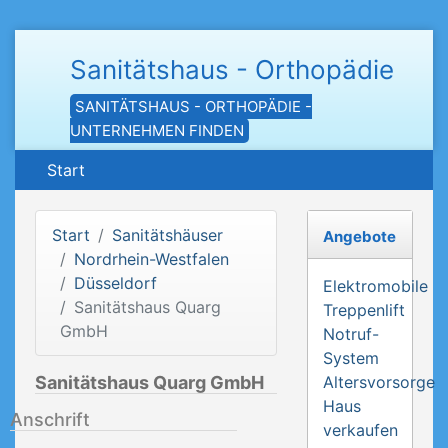
Sanitätshaus - Orthopädie
SANITÄTSHAUS - ORTHOPÄDIE -
UNTERNEHMEN FINDEN
Start
Start
Sanitätshäuser
Angebote
Nordrhein-Westfalen
Düsseldorf
Elektromobile
Sanitätshaus Quarg
Treppenlift
GmbH
Notruf-
System
Sanitätshaus Quarg GmbH
Altersvorsorge
Haus
Anschrift
verkaufen