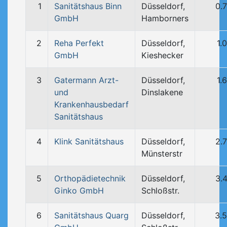
1
Sanitätshaus Binn
Düsseldorf,
0.
GmbH
Hamborners
2
Reha Perfekt
Düsseldorf,
1.
GmbH
Kieshecker
3
Gatermann Arzt-
Düsseldorf,
1.
und
Dinslakene
Krankenhausbedarf
Sanitätshaus
4
Klink Sanitätshaus
Düsseldorf,
2.
Münsterstr
5
Orthopädietechnik
Düsseldorf,
3.
Ginko GmbH
Schloßstr.
6
Sanitätshaus Quarg
Düsseldorf,
3.