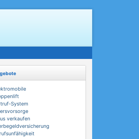
gebote
ektromobile
eppenlift
truf-System
tersvorsorge
us verkaufen
erbegeldversicherung
rufsunfähigkeit