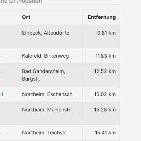
und Orthopäden
Ort
Entfernung
Einbeck, Altendorfe
0.81 km
G
Kalefeld, Birkenweg
11.83 km
s
Bad Gandersheim,
12.52 km
Burgstr.
bH
Northeim, Eschenschl
15.02 km
Northeim, Mühlenstr.
15.28 km
s
Northeim, Teichstr.
15.41 km