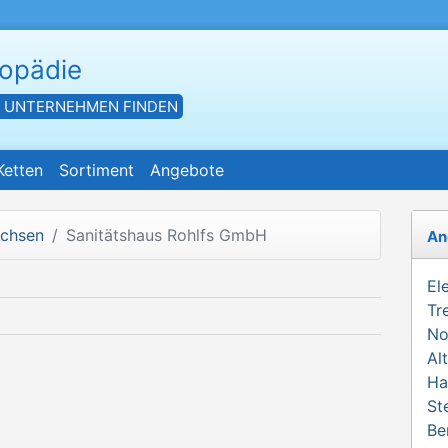
hopädie
- UNTERNEHMEN FINDEN
Ketten
Sortiment
Angebote
achsen
Sanitätshaus Rohlfs GmbH
An
El
Tr
No
Al
Ha
St
Be