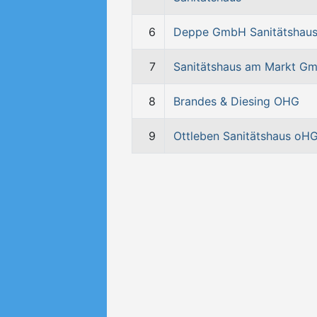
6
Deppe GmbH Sanitätshau
7
Sanitätshaus am Markt G
8
Brandes & Diesing OHG
9
Ottleben Sanitätshaus oH