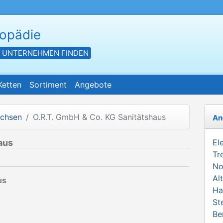
hopädie
- UNTERNEHMEN FINDEN
Ketten
Sortiment
Angebote
achsen
O.R.T. GmbH & Co. KG Sanitätshaus
An
aus
El
Tr
No
Al
us
Ha
St
Be