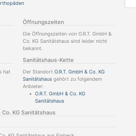
Orthopäden
Öffnungszeiten
Die Öffnungszeiten von O.R.T. GmbH &
Co. KG Sanitätshaus sind leider nicht
bekannt.
Sanitätshaus-Kette
s hat
Der Standort
O.R.T. GmbH & Co. KG
Sanitätshaus
gehört zu folgendem
Anbieter:
O.R.T. GmbH & Co. KG
Sanitätshaus
 Co. KG Sanitätshaus
Co. KG Sanitätshaus aus Einbeck.