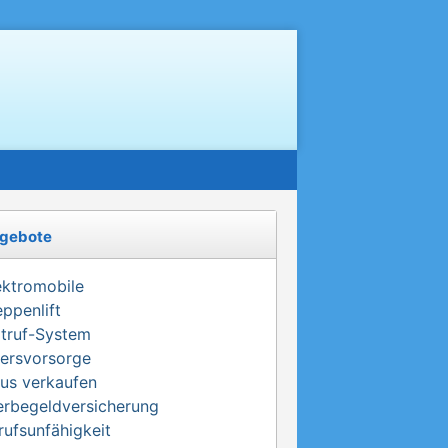
gebote
ektromobile
eppenlift
truf-System
tersvorsorge
us verkaufen
erbegeldversicherung
rufsunfähigkeit