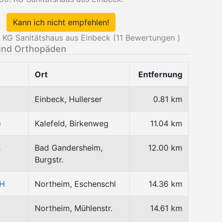
Kann ich nicht empfehlen!
 KG Sanitätshaus aus Einbeck (
11
Bewertungen )
und Orthopäden
Ort
Entfernung
Einbeck, Hullerser
0.81 km
G
Kalefeld, Birkenweg
11.04 km
s
Bad Gandersheim,
12.00 km
Burgstr.
bH
Northeim, Eschenschl
14.36 km
Northeim, Mühlenstr.
14.61 km