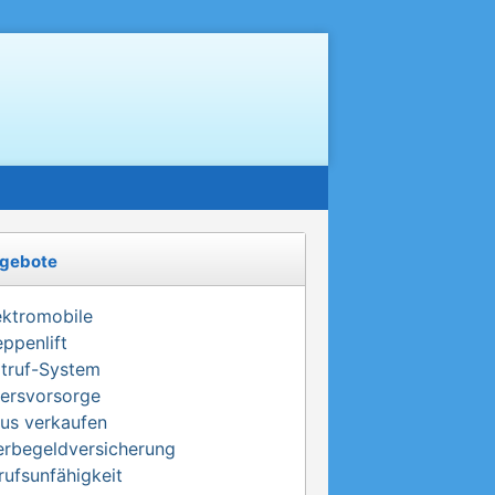
gebote
ektromobile
eppenlift
truf-System
tersvorsorge
us verkaufen
erbegeldversicherung
rufsunfähigkeit