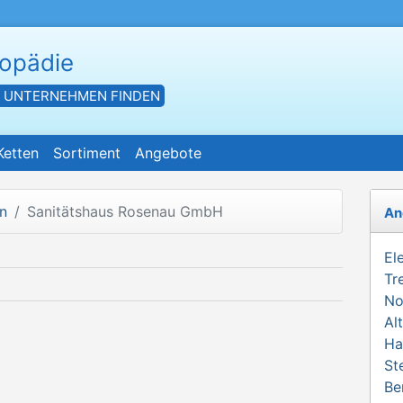
hopädie
- UNTERNEHMEN FINDEN
Ketten
Sortiment
Angebote
n
Sanitätshaus Rosenau GmbH
An
El
Tr
No
Al
Ha
St
Be