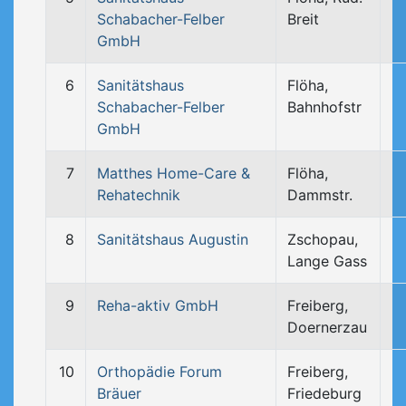
Schabacher-Felber
Breit
GmbH
6
Sanitätshaus
Flöha,
Schabacher-Felber
Bahnhofstr
GmbH
7
Matthes Home-Care &
Flöha,
Rehatechnik
Dammstr.
8
Sanitätshaus Augustin
Zschopau,
Lange Gass
9
Reha-aktiv GmbH
Freiberg,
Doernerzau
10
Orthopädie Forum
Freiberg,
Bräuer
Friedeburg