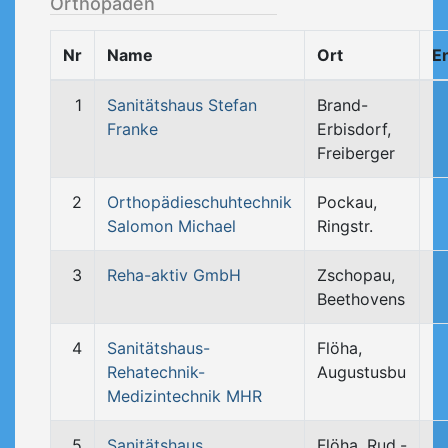
Orthopäden
Nr
Name
Ort
E
1
Sanitätshaus Stefan
Brand-
Franke
Erbisdorf,
Freiberger
2
Orthopädieschuhtechnik
Pockau,
Salomon Michael
Ringstr.
3
Reha-aktiv GmbH
Zschopau,
Beethovens
4
Sanitätshaus-
Flöha,
Rehatechnik-
Augustusbu
Medizintechnik MHR
5
Sanitätshaus
Flöha, Rud.-