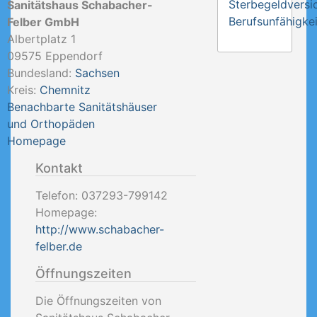
Sterbegeldversi
Sanitätshaus Schabacher-
Berufsunfähigkei
Felber GmbH
Albertplatz 1
09575
Eppendorf
Bundesland:
Sachsen
Kreis:
Chemnitz
Benachbarte Sanitätshäuser
und Orthopäden
Homepage
Kontakt
Telefon:
037293-799142
Homepage:
http://www.schabacher-
felber.de
Öffnungszeiten
Die Öffnungszeiten von