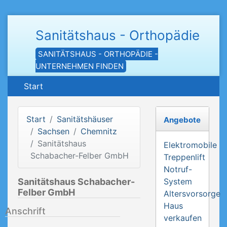
Sanitätshaus - Orthopädie
SANITÄTSHAUS - ORTHOPÄDIE -
UNTERNEHMEN FINDEN
Start
Start
Sanitätshäuser
Angebote
Sachsen
Chemnitz
Sanitätshaus
Elektromobile
Schabacher-Felber GmbH
Treppenlift
Notruf-
Sanitätshaus Schabacher-
System
Felber GmbH
Altersvorsorge
Haus
Anschrift
verkaufen